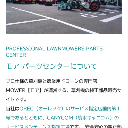
本体 FIG11 ミッション(CE)
本体 FIG10 ミッション
CM210
本体 FIG32 ミッション(チャージポンプ
ミッション FIG2 HST
CM211
付)
ミッション FIG2 HST
CM220
FIG29 HSTペダル(HSTレバー
CM221
PROFESSIONAL LAWNMOWERS PARTS
付)NO.9200835～
CENTER
FIG32 HSTペダル
CM212
モア パーツセンターについて
FIG30 HSTペダル(HSTレバー無)～
NO.9200834
ミッション FIG2 HST
CM212K
プロ仕様の草刈機と農業用ドローンの専門店
ミッション FIG2 HST
CM225
MOWER【モア】が運営する、草刈機の純正部品販売サ
イトです。
本体 FIG11 ミッション(日本)
CM226
当社は
OREC（オーレック）のサービス指定店国内第１
本体 FIG12 ミッション(CE)
本体 FIG12 ミッション(チャージポンプ
号であるとともに、CANYCOM（筑水キャニコム）の
CM250
無)
サービスメンテナンス指定工場
です。 安全安心の純正部