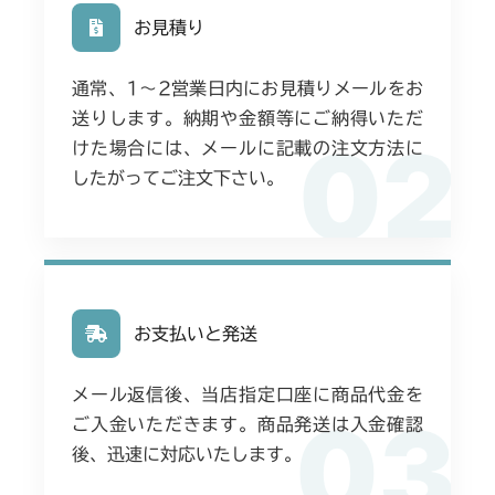
本体 FIG14 ミッション(チャージポンプ
無)
お見積り
付 CE USA)
本体 FIG15 刈刃駆動
CMX2402HC
本体 FIG14 ミッション(チャージポンプ
通常、1〜2営業日内にお見積りメールをお
付 CE USA)
本体 FIG11 ミッション(チャージポンプ
CMX2502
送りします。納期や金額等にご納得いただ
無 日本)
02
本体 FIG15 ミッション(チャージポンプ
けた場合には、メールに記載の注文方法に
本体 FIG12 ミッション(チャージポンプ
CMX2504
無) ガード付
本体 FIG12 ミッション(チャージポンプ
したがってご注文下さい。
付)
付 CE AU USA)
本体 FIG9 ミッション
CMX2506RC
本体 FIG19 走行操作レバー(左ブレーキ
CMX2506YC/YCV/YCS
左HSTレバー)
本体 FIG22 走行操作(～
CMX2508YC/YCS
お支払いと発送
NO.1721154)
本体 FIG22 走行操作レバー(～
本体 FIG23 走行操作(NO.1721155
メール返信後、当店指定口座に商品代金を
NO.1750032)
03
～)
ご入金いただきます。商品発送は入金確認
本体 FIG23 走行操作レバー
後、迅速に対応いたします。
(NO.1752001～)