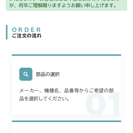
本体 FIG8 ミッション(チャージポンプ無)
CMX1402HC
が、何卒ご理解賜りますようお願い申し上げます。
本体 FIG8 ミッション(～
CMX186
NO.1690394)
ORDER
本体 FIG10 ミッション(チャージポンプ
CMX224
ご注文の流れ
無)
本体 FIG11 ミッション(チャージポンプ
CMX227
本体 FIG34 ミッション(チャージポンプ
無)
付)
本体 FIG12 ミッション(チャージポンプ
CMX251
本体 FIG12 ミッション(チャージポンプ
無)
付)
本体 FIG9 ミッション
部品の選択
CMX253
本体 FIG13 ミッション(チャージポンプ
付)
01
本体 FIG9 ミッション
CMX1804
メーカー、機種名、品番等からご希望の部
品を選択してください。
本体 FIG12 ミッション(チャージポンプ
CMX2202RC
無 JP AU)
本体 FIG13 ミッション(チャージポンプ
CMX2202YC
本体 FIG13 ミッション(チャージポンプ
無 日本 韓国 Asia)
付 CE)
本体 FIG13 ミッション(チャージポンプ
CMX2206HC