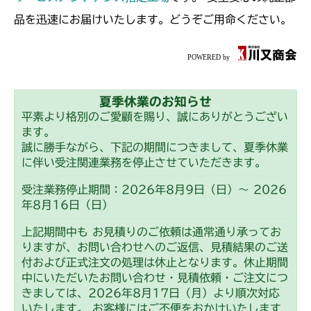
本体 FIG9 ミッション
CM252
本体 FIG13 ミッション(チャージポンプ
品を迅速にお届けいたします。どうぞご用命ください。
付)
本体 FIG9 ミッション
CM1803
本体 FIG13 ミッション(日本 チャージポ
CM2201RC
ンプ無)
夏季休業のお知らせ
本体 FIG13 ミッション JP KR Asia(チ
CM2201YC
平素より格別のご愛顧を賜り、誠にありがとうござい
本体 FIG14 ミッション(CE チャージポ
ャージポンプ無)
ます。
ンプ付)
本体 FIG9 ミッション(BDR)
CM2203RC
誠に勝手ながら、下記の期間につきまして、夏季休業
本体 FIG14 ミッション CE USA(チャー
に伴い受注関連業務を停止させていただきます。
ジポンプ付)
本体 FIG16 走行操作レバー(左ブレーキ
CM2203YC/YCV/YCV1
受注業務停止期間：2026年8月9日（日）～ 2026
左HSTレバー)
年8月16日（日）
本体 FIG18 走行操作レバー(左ブレーキ
CM2501
左HSTレバー)
上記期間中も お見積りのご依頼は通常通り承ってお
本体 FIG9 ミッション(チャージポンプ付)
りますが、お問い合わせへのご返信、見積結果のご送
CM2503
付および正式注文の処理は休止となります。休止期間
中にいただいたお問い合わせ・見積依頼・ご注文につ
本体 FIG9 ミッション
CMX1402RC
きましては、2026年8月17日（月）より順次対応
いたします。 お客様にはご不便をおかけいたします