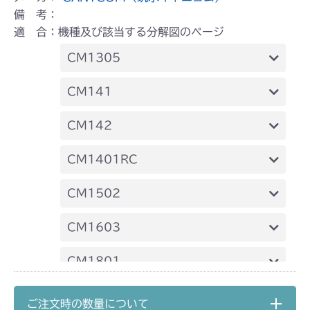
備 考：
適 合：機種及び該当する分解図のページ
CM1305
ミッション FIG2 HST
CM141
FIG15 HSTレバー
CM142
FIG15 HSTレバー
CM1401RC
本体 FIG8 ミッション(チャージポンプ無
CM1502
し)
ミッション HT051A FIG2 HST
CM1603
ミッション HT051B FIG2 HST
ミッション FIG2 HST
CM1801
ミッション HT051A FIG2 HST
CM1802
ご注文時の数量について