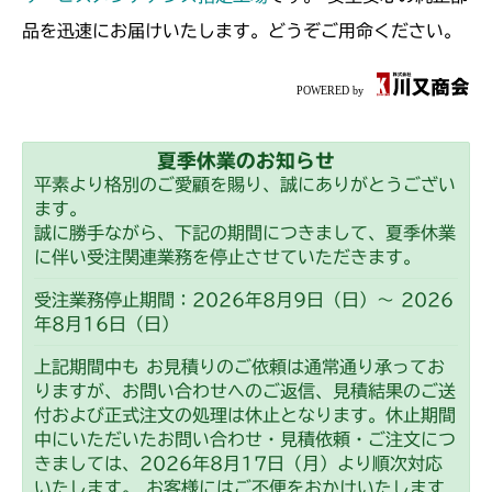
本体 FIG50 刈刃カバー(CE ISEKI)
本体 FIG30 刈刃カバー
CMX2206HC
品を迅速にお届けいたします。どうぞご用命ください。
本体 FIG27 刈刃カバー
CMX2402HC
本体 FIG36 刈刃カバー(日本)
CMX2404HC/V/S
夏季休業のお知らせ
本体 FIG37 刈刃カバー(CE AU USA)
本体 FIG28 刈刃カバー(日本)
CMX2502
平素より格別のご愛顧を賜り、誠にありがとうござい
ます。
本体 FIG33 刈刃カバー
CMX2504
誠に勝手ながら、下記の期間につきまして、夏季休業
に伴い受注関連業務を停止させていただきます。
本体 FIG34 刈刃カバー(CE USA)
本体 FIG29 刈刃カバー
CMX2506RC
受注業務停止期間：2026年8月9日（日）～ 2026
年8月16日（日）
本体 FIG27 刈刃カバー(標準)
CMX2506YC/YCV/YCS
上記期間中も お見積りのご依頼は通常通り承ってお
本体 FIG32 刈刃カバー
りますが、お問い合わせへのご返信、見積結果のご送
CMX2508YC/YCS
付および正式注文の処理は休止となります。休止期間
中にいただいたお問い合わせ・見積依頼・ご注文につ
本体 FIG31 刈刃カバー
きましては、2026年8月17日（月）より順次対応
いたします。 お客様にはご不便をおかけいたします