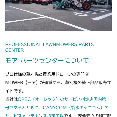
本体 FIG25 刈刃カバー
CMX1402HC
本体 FIG28 刈刃カバー
CMX186
本体 FIG29 刈刃カバー(標準)
CMX227
本体 FIG37 刈刃カバー(CE)
本体 FIG37 刈刃カバー(標準)
CMX251
PROFESSIONAL LAWNMOWERS PARTS
CENTER
本体 FIG38 刈刃カバー(クイックターン)
本体 FIG27 刈刃カバー
CMX253
モア パーツセンターについて
本体 FIG46 刈刃カバー(CE)
本体 FIG29 刈刃カバー
CMX1804
プロ仕様の草刈機と農業用ドローンの専門店
本体 FIG36 刈刃カバー
CMX2202RC
MOWER【モア】が運営する、草刈機の純正部品販売サ
イトです。
本体 FIG37 刈刃カバー(CE AU)
本体 FIG37 刈刃カバー
CMX2202YC
当社は
OREC（オーレック）のサービス指定店国内第１
本体 FIG38 刈刃カバー(CE USA)
本体 FIG49 刈刃カバー(日本 韓国 Asia)
号であるとともに、CANYCOM（筑水キャニコム）の
CMX2202YCV/YCS
サービスメンテナンス指定工場
です。 安全安心の純正部