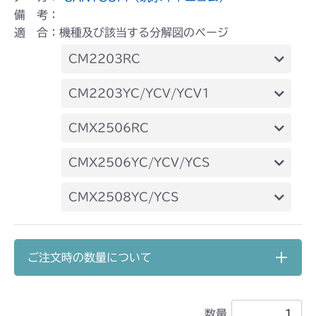
備 考：
適 合：機種及び該当する分解図のページ
CM2203RC
本体 FIG16 走行操作レバー(左ブレーキ
CM2203YC/YCV/YCV1
左HSTレバー)
本体 FIG18 走行操作レバー(左ブレーキ
CMX2506RC
左HSTレバー)
本体 FIG19 走行操作レバー(左ブレーキ
CMX2506YC/YCV/YCS
左HSTレバー)
本体 FIG22 走行操作(～
CMX2508YC/YCS
NO.1721154)
本体 FIG22 走行操作レバー(～
本体 FIG23 走行操作(NO.1721155
NO.1750032)
～)
ご注文時の数量について
本体 FIG23 走行操作レバー
(NO.1752001～)
数量