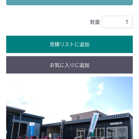
本体 FIG28 走行操作レバー(日本)
左HSTレバー CE)
本体 FIG20 走行操作レバー(左ブレーキ
CM1803
CM225RC100
左HSTレバー)
本体 FIG26 走行操作レバー(左ブレーキ
数量
本体 FIG25 走行操作レバー(左ブレーキ
CM2201RC
右HSTレバー)
左HSTレバー)
本体 FIG25 走行操作レバー(左ブレーキ
CM2201YC
本体 FIG26 走行操作レバー(左ブレーキ
見積リストに追加
左HSTレバー)
左HSTレバー CE)
本体 FIG19 走行操作レバー(BDR)
CM2201YCV/YCS
本体 FIG26 走行操作レバー(左ブレーキ
本体 FIG27 走行操作レバー(左ブレーキ
左HSTレバー CE USA)
お気に入りに追加
本体 FIG20 走行操作レバー(CHST)
本体 FIG21 走行操作レバー
CM2203RC
右HSTレバー)
本体 FIG27 走行操作レバー(左ブレーキ
本体 FIG16 走行操作レバー(左ブレーキ
CM2203YC/YCV/YCV1
右HSTレバー)
左HSTレバー)
本体 FIG18 走行操作レバー(左ブレーキ
CM2205HC/HCS
左HSTレバー)
本体 FIG14 走行操作レバー
CM2403HC/HCS
本体 FIG18 走行操作レバー
CM2501