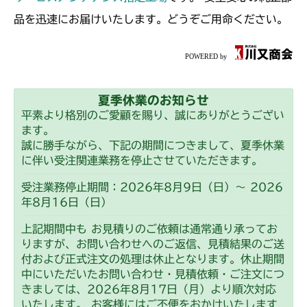
本体 FIG23 走行操作レバー(左ブレーキ
CMX2202RC
右HSTレバー)
品を迅速にお届けいたします。どうぞご用命ください。
左HSTレバー)
本体 FIG24 走行操作レバー(左ブレーキ
CMX2202YC
本体 FIG24 走行操作レバー(左ブレーキ
左HSTレバー)
左HSTレバー CE)
本体 FIG32 走行操作レバー(左ブレーキ
CMX2202YCV/YCS
本体 FIG25 走行操作レバー(左ブレーキ
左HSTレバー)
本体 FIG25 走行操作レバー(左ブレーキ
夏季休業のお知らせ
左HSTレバー CE USA)
本体 FIG22 走行操作レバー
CMX2402HC
左HSTレバー無 AU)
平素より格別のご愛顧を賜り、誠にありがとうござい
本体 FIG33 走行操作(Asia)
本体 FIG26 走行操作レバー(左ブレーキ
ます。
本体 FIG24 走行操作レバー(左ブレーキ
CMX2404HC/V/S
右HSTレバー)
誠に勝手ながら、下記の期間につきまして、夏季休業
本体 FIG34 走行操作レバー(左ブレーキ
左HSTレバー 日本)
に伴い受注関連業務を停止させていただきます。
左HSTレバー CE USA)
本体 FIG20 走行操作レバー(左ブレーキ
CMX2502
本体 FIG25 走行操作レバー(左ブレーキ
受注業務停止期間：2026年8月9日（日）～ 2026
本体 FIG35 走行操作レバー(CHST)
左HSTレバー 日本)
左HSTレバー CE AU USA)
年8月16日（日）
本体 FIG22 走行操作レバー(左ブレーキ
CMX2504
左HSTレバー)
上記期間中も お見積りのご依頼は通常通り承ってお
本体 FIG21 走行操作レバー(左ブレーキ
りますが、お問い合わせへのご返信、見積結果のご送
CMX2506RC
本体 FIG23 走行操作レバー(左ブレーキ
左HSTレバー)
付および正式注文の処理は休止となります。休止期間
左HSTレバー CE USA)
中にいただいたお問い合わせ・見積依頼・ご注文につ
本体 FIG19 走行操作レバー(左ブレーキ
CMX2506YC/YCV/YCS
きましては、2026年8月17日（月）より順次対応
左HSTレバー)
いたします。 お客様にはご不便をおかけいたします