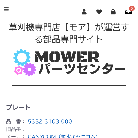
0
草刈機専門店【モア】が運営す
る部品専門サイト
プレート
品 番：
5332 3103 000
旧品番：
メーカ：
CANYCOM（筑水キャニコム）