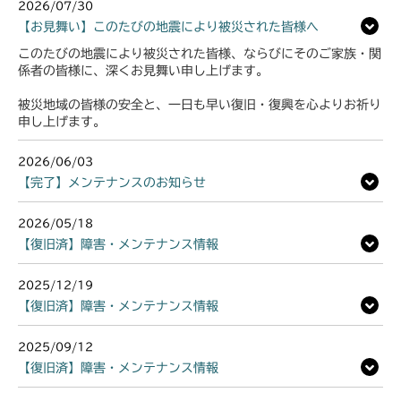
2026/07/30
【お見舞い】このたびの地震により被災された皆様へ
このたびの地震により被災された皆様、ならびにそのご家族・関
係者の皆様に、深くお見舞い申し上げます。
被災地域の皆様の安全と、一日も早い復旧・復興を心よりお祈り
申し上げます。
2026/06/03
【完了】メンテナンスのお知らせ
2026/05/18
【復旧済】障害・メンテナンス情報
2025/12/19
【復旧済】障害・メンテナンス情報
2025/09/12
【復旧済】障害・メンテナンス情報