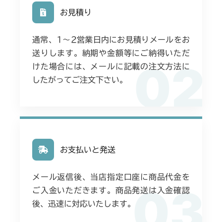
お見積り
通常、1〜2営業日内にお見積りメールをお
送りします。納期や金額等にご納得いただ
02
けた場合には、メールに記載の注文方法に
したがってご注文下さい。
お支払いと発送
メール返信後、当店指定口座に商品代金を
03
ご入金いただきます。商品発送は入金確認
後、迅速に対応いたします。