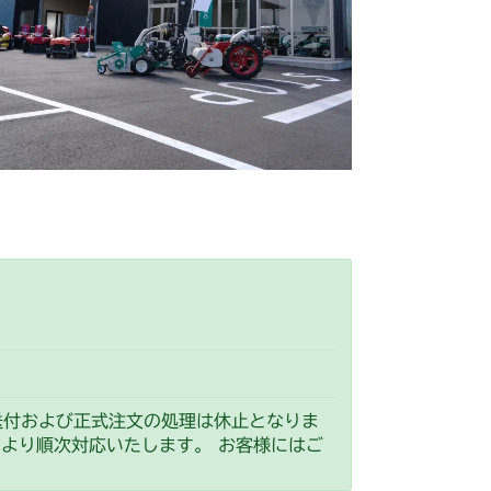
 ステアリング
本体 FIG19 走行操作レバー
 走行操作レバー(左ブレーキ 左HSTレバー)
CV/YCS
刈高レバー
走行操作(～NO.1721154)
YCS
走行操作(NO.1721155～)
走行操作レバー(～NO.1750032)
走行操作レバー(NO.1752001～)
送付および正式注文の処理は休止となりま
）より順次対応いたします。 お客様にはご