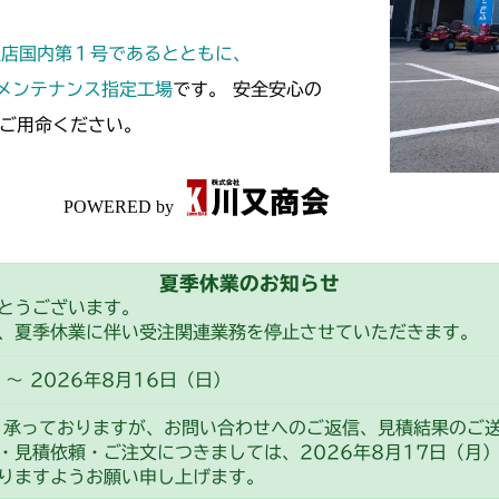
本体 FIG17
本体 FIG19
CMX2506YC/Y
定店国内第１号であるとともに、
本体 FIG26 
本体 FIG22 
CMX2508YC/
スメンテナンス指定工場
です。 安全安心の
ご用命ください。
本体 FIG23 
本体 FIG22 
本体 FIG23 
夏季休業のお知らせ
とうございます。
、夏季休業に伴い受注関連業務を停止させていただきます。
～ 2026年8月16日（日）
り承っておりますが、お問い合わせへのご返信、見積結果のご
・見積依頼・ご注文につきましては、2026年8月17日（月
りますようお願い申し上げます。