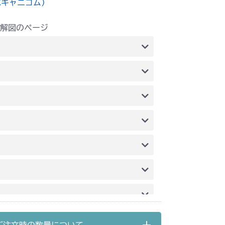
水キャニコム）
解図のページ
ッション
本体 FIG12 刈刃レバー
ッション
刈刃リンク 2(輸出)
刈刃リンク 2(国内)
刈刃リンク 2
刈刃リンク 2(国内)
刈刃リンク 2(CE)
刈刃リンク 2
刈刃リンク