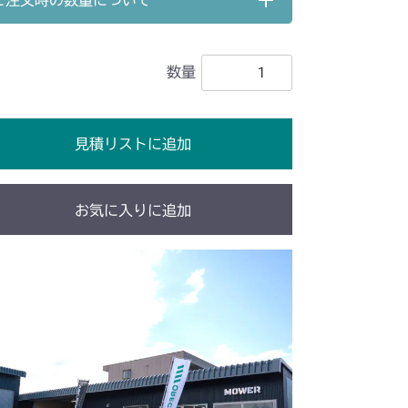
ご注文時の数量について
HSTレバー
数量
HSTレバー
本体 FIG19 刈刃リンク
ペダル(HSTレバー無)～NO.9200834
見積リストに追加
ペダル
HSTレバー
お気に入りに追加
HSTレバー
 走行操作レバー(左ブレーキ 左HSTレバー)
V/YCV1
 走行操作レバー(左ブレーキ 左HSTレバー)
エンジンコントロール