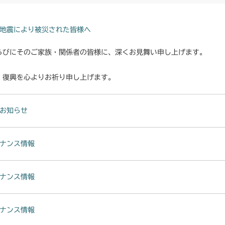
本体 FIG4 電
CMX227
本体 FIG6 電
本体 FIG4 電
CMX251
地震により被災された皆様へ
本体 FIG6 電
本体 FIG3 電
らびにそのご家族・関係者の皆様に、深くお見舞い申し上げます。
CMX253
本体 FIG3 電
・復興を心よりお祈り申し上げます。
CMX1804
本体 FIG4 電
CMX2202RC
お知らせ
本体 FIG4 電
CMX2202YC
ナンス情報
本体 FIG5 電装
本体 FIG4 電
CMX2202YCV
本体 FIG6 電
本体 FIG6 電装
本体 FIG3 電
CMX2206HC
ナンス情報
本体 FIG3 電
CMX2402HC
ナンス情報
本体 FIG3 電