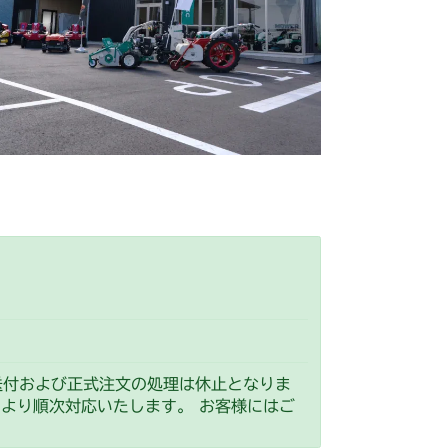
装(日本)
本体 FIG5 電装(CE)
装(日本)
装(HST右操作 日本)
ーネス
装(CE)
ーネス
出)
FIG4 電装(国内)
ーネス
ーネス
送付および正式注文の処理は休止となりま
）より順次対応いたします。 お客様にはご
装(国内)
本体 FIG5 電装(CE)