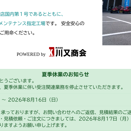
本体 FIG4 電
CM185
定店国内第１号であるとともに、
本体 FIG3 電
CM210
スメンテナンス指定工場
です。 安全安心の
ご用命ください。
本体 FIG4 電
本体 FIG4 ハ
CM211
本体 FIG31 電
本体 FIG4 ハ
CM220
FIG3 電装
CM221
夏季休業のお知らせ
FIG3 電装(輸
CM212
とうございます。
、夏季休業に伴い受注関連業務を停止させていただきます。
本体 FIG4 ハ
CM212K
～ 2026年8月16日（日）
本体 FIG4 ハ
CM223
り承っておりますが、お問い合わせへのご返信、見積結果のご
・見積依頼・ご注文につきましては、2026年8月17日（月
本体 FIG4 電
CM225
りますようお願い申し上げます。