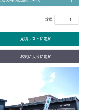
ご注文時の数量について
ーネス(国内)
本体 FIG7 ハーネス(輸出)
数量
ーネス
装(国内)(～NO.9170135)
見積リストに追加
装(輸出)(～NO.9170135)
装
装(国内)(NO.9170136～)
装(国内)
本体 FIG4 電装(CE)
お気に入りに追加
装(輸出)(NO.9170136～)
装
ーネス
ーネス
ーネス