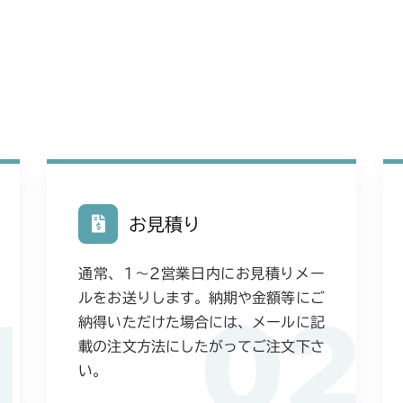
本体 FIG4 電
CM226
本体 FIG6 電
本体 FIG4 電
CM250
本体 FIG6 電
本体 FIG3 電
CM252
本体 FIG3 電
CM1803
本体 FIG4 電
CM2201RC
お見積り
本体 FIG6 電
本体 FIG4 電
CM2201YC
通常、1〜2営業日内にお見積りメー
本体 FIG5 電装
本体 FIG3 電
CM2201YCV/
ルをお送りします。納期や金額等にご
1
02
本体 FIG6 電
納得いただけた場合には、メールに記
本体 FIG3 電
CM2203RC
載の注文方法にしたがってご注文下さ
本体 FIG3 電
い。
CM2203YC/YC