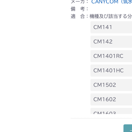
メーカ：
CANYCOM（筑
備 考：
適 合：機種及び該当する分
CM141
FIG4 電装(国
CM142
FIG4 電装(国
CM1401RC
本体 FIG3 電
CM1401HC
本体 FIG3 電
CM1502
本体 FIG6 ハ
CM1602
本体 FIG3 電
CM1603
本体 FIG3 電
CM1801