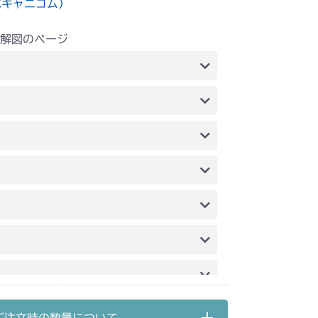
水キャニコム）
解図のページ
内)
FIG5 電装(CE)
内)
FIG5 電装(CE)
装(日本)
装
ーネス(国内)
本体 FIG7 ハーネス(輸出)
装
装