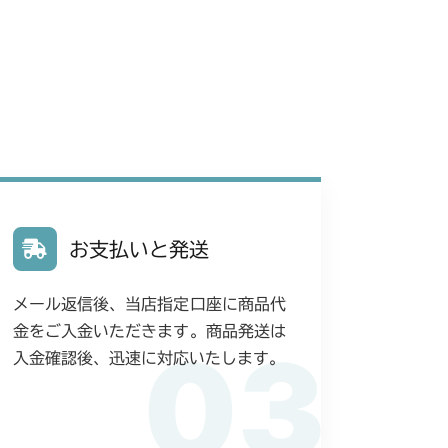
装(日本)
本体 FIG5 電装(CE)
装(HST右操作)
装(日本)
本体 FIG5 電装(CE)
装(HST右操作 日本)
装(国内)
装(国内)
装(日本)
本体 FIG5 電装(CE)
お支払いと発送
装(HST右操作 日本)
装(日本 韓国)
メール返信後、当店指定口座に商品代
(CE Asia USA)
装
YCS
金をご入金いただきます。商品発送は
03
装(HST右操作 日本)
入金確認後、迅速に対応いたします。
装
装(日本 韓国)
V/YCV1