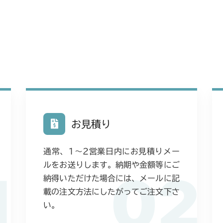
本体 FIG14
CM223
本体 FIG23
CM225
本体 FIG25
CM226
本体 FIG23
CM250
本体 FIG17
CM252
お見積り
本体 FIG19
CM1803
通常、1〜2営業日内にお見積りメー
本体 FIG24
CM2201RC
ルをお送りします。納期や金額等にご
1
02
納得いただけた場合には、メールに記
本体 FIG24
CM2201YC
載の注文方法にしたがってご注文下さ
本体 FIG17
い。
CM2201YCV/