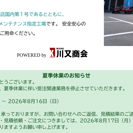
本体 FIG14
CM182
定店国内第１号であるとともに、
本体 FIG14
CM184
スメンテナンス指定工場
です。 安全安心の
ご用命ください。
本体 FIG19
CM185
本体 FIG17
CM210
本体 FIG13
CM211
夏季休業のお知らせ
本体 FIG13
CM220
とうございます。
、夏季休業に伴い受注関連業務を停止させていただきます。
FIG28 ステ
CM221
～ 2026年8月16日（日）
FIG30 ステア
CM212
り承っておりますが、お問い合わせへのご返信、見積結果のご
・見積依頼・ご注文につきましては、2026年8月17日（月
本体 FIG14
CM212K
りますようお願い申し上げます。