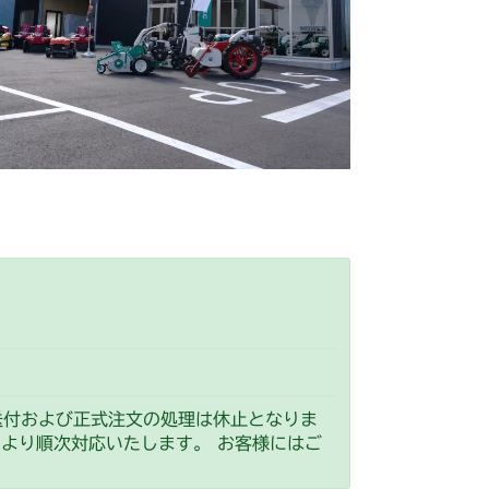
 ステアリング
 ステアリング
 ステアリング
 ステアリング
 ステアリング
 ステアリング
アリング
リング(国内)
FIG31 ステアリング(輸出)
送付および正式注文の処理は休止となりま
）より順次対応いたします。 お客様にはご
 ステアリング