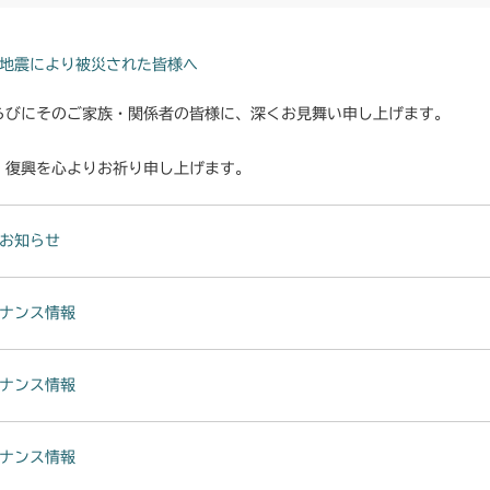
本体 FIG18
CMX222
本体 FIG24
CMX224
地震により被災された皆様へ
本体 FIG23
らびにそのご家族・関係者の皆様に、深くお見舞い申し上げます。
CMX227
本体 FIG22
・復興を心よりお祈り申し上げます。
CMX251
本体 FIG18
CMX253
お知らせ
本体 FIG20
CMX1804
ナンス情報
本体 FIG22
CMX2202RC
本体 FIG23
CMX2202YC
ナンス情報
本体 FIG30 
CMX2202YCV
ナンス情報
本体 FIG31
本体 FIG20