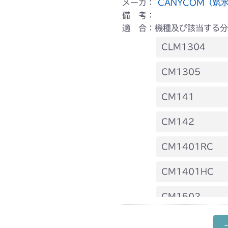
メーカ：
CANYCOM（筑
備 考：
適 合：機種及び該当する分
CLM1304
本体 FIG10
CM1305
本体 FIG17
CM141
FIG14 ステ
CM142
FIG14 ステ
CM1401RC
本体 FIG15
CM1401HC
本体 FIG16
CM1502
本体 FIG18
CM1602