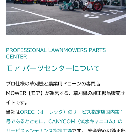
本体 FIG27 動力伝達(刈刃)
CMX2202YCV/YCS
本体 FIG17 動力伝達(刈刃)
CMX2206HC
本体 FIG14 動力伝達(刈刃)
CMX2402HC
本体 FIG20 動力伝達(刈刃)
CMX2404HC/V/S
PROFESSIONAL LAWNMOWERS PARTS
CENTER
本体 FIG16 動力伝達(刈刃)
CMX2502
モア パーツセンターについて
本体 FIG18 動力伝達(刈刃)
CMX2504
プロ仕様の草刈機と農業用ドローンの専門店
本体 FIG15 動力伝達(刈刃)
CMX2506RC
MOWER【モア】が運営する、草刈機の純正部品販売サ
イトです。
本体 FIG15 動力伝達(刈刃)
CMX2506YC/YCV/YCS
当社は
OREC（オーレック）のサービス指定店国内第１
本体 FIG17 動力伝達(刈刃)
号であるとともに、CANYCOM（筑水キャニコム）の
CMX2508YC/YCS
サービスメンテナンス指定工場
です。 安全安心の純正部