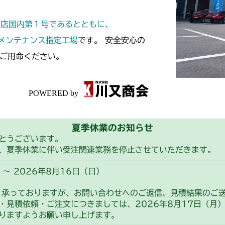
本体 FIG11 
CM182
定店国内第１号であるとともに、
本体 FIG11
CM184
スメンテナンス指定工場
です。 安全安心の
ご用命ください。
本体 FIG25
本体 FIG14 
CM185
本体 FIG12 
CM210
本体 FIG10 
CM211
夏季休業のお知らせ
本体 FIG10 
CM220
とうございます。
、夏季休業に伴い受注関連業務を停止させていただきます。
FIG21 前輪(
CM221
～ 2026年8月16日（日）
FIG23 タイ
FIG23 前輪(
CM212
り承っておりますが、お問い合わせへのご返信、見積結果のご
・見積依頼・ご注文につきましては、2026年8月17日（月
本体 FIG11
CM212K
りますようお願い申し上げます。