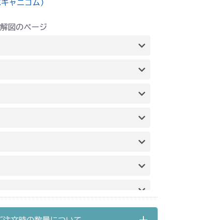
水キャニコム）
解図のページ
アタイヤ
本体 FIG8 フロントタイヤ
前輪
本体 FIG15 後輪
FIG11 後輪
タイヤ
FIG11 後輪タイヤ
前輪(AG)
本体 FIG11 後輪(AG)
前輪
本体 FIG12 後輪
前輪
本体 FIG16 後輪