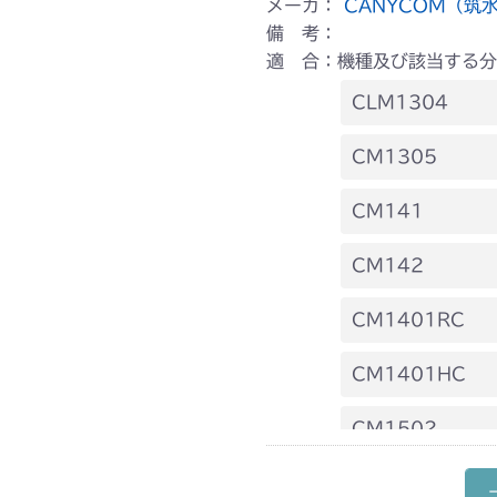
メーカ：
CANYCOM（筑
備 考：
適 合：機種及び該当する分
CLM1304
本体 FIG6 リ
CM1305
本体 FIG14 
CM141
FIG10 前輪
CM142
FIG10 前輪
CM1401RC
本体 FIG10 
CM1401HC
本体 FIG11 
CM1502
本体 FIG15 
CM1602