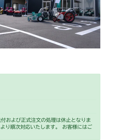
前輪
本体 FIG12 後輪
 フロントタイヤ
本体 FIG12 リアタイヤ
 ターフタイヤ
前輪
本体 FIG15 後輪
前輪(AG)
本体 FIG13 後輪(AG)
前輪タイヤ
本体 FIG11 後輪タイヤ
前輪タイヤ
本体 FIG11 後輪タイヤ
標準タイヤ)
FIG22 後輪(標準タイヤ)
ヤ(ターフタイヤ)
輸出)
FIG24 前輪(国内)
FIG25 後輪
送付および正式注文の処理は休止となりま
）より順次対応いたします。 お客様にはご
 フロントタイヤ
本体 FIG12 リアタイヤ