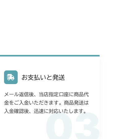
 ターフタイヤ
前輪
本体 FIG12 後輪
前輪(AG)
本体 FIG16 後輪(AG)
前輪(ターフ)
本体 FIG18 後輪(ターフ)
前輪(日本)
本体 FIG18 前輪(CE)
後輪
本体 FIG20 前輪(ターフ)
前輪(標準)
本体 FIG18 前輪(前ブレーキ)
後輪(ターフ)
後輪(AG)
本体 FIG46 前輪(ターフ)
前輪タイヤ
本体 FIG13 後輪タイヤ
お支払いと発送
後輪(ターフ)
前輪タイヤ
本体 FIG13 後輪タイヤ
メール返信後、当店指定口座に商品代
前輪(AG)
本体 FIG19 前輪(AG) CE
金をご入金いただきます。商品発送は
03
後輪(AG)
入金確認後、迅速に対応いたします。
前輪(AG 標準)
輪(AG CE Asia 前ブレーキ)
前輪(AG 標準)
本体 FIG13 後輪(AG)
YCS
後輪(AG)
本体 FIG43 前輪(ターフ)