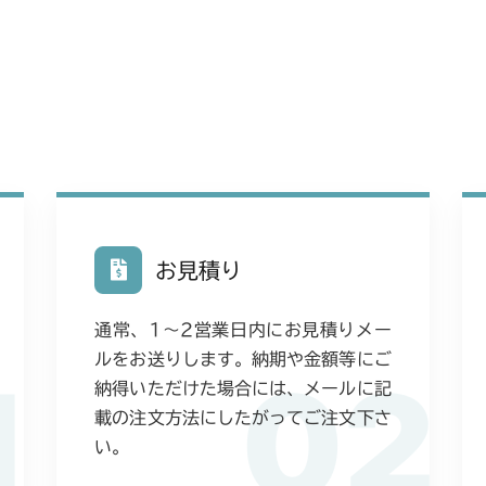
本体 FIG25
本体 FIG11 
CM223
本体 FIG15 
CM225
本体 FIG17 
本体 FIG17 
CM226
本体 FIG19 
本体 FIG17 
CM250
本体 FIG21 
本体 FIG19 
本体 FIG12 
CM252
お見積り
本体 FIG47 
本体 FIG12 
CM1803
通常、1〜2営業日内にお見積りメー
本体 FIG18 
CM2201RC
ルをお送りします。納期や金額等にご
1
02
本体 FIG20 
納得いただけた場合には、メールに記
本体 FIG18 
CM2201YC
載の注文方法にしたがってご注文下さ
本体 FIG19 前
本体 FIG12 
い。
CM2201YCV/
本体 FIG20 