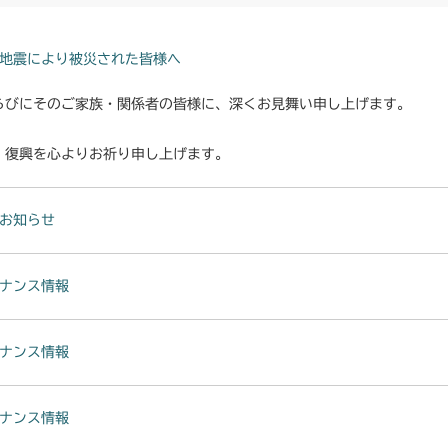
本体 FIG12 
CMX222
本体 FIG15 
CMX224
地震により被災された皆様へ
本体 FIG18 
本体 FIG15 
らびにそのご家族・関係者の皆様に、深くお見舞い申し上げます。
CMX227
本体 FIG17 
本体 FIG16 
・復興を心よりお祈り申し上げます。
CMX251
本体 FIG44 
本体 FIG12 
CMX253
お知らせ
本体 FIG12 
CMX1804
ナンス情報
本体 FIG16 
CMX2202RC
本体 FIG17 
CMX2202YC
ナンス情報
本体 FIG42 
本体 FIG20 
CMX2202YCV
ナンス情報
本体 FIG22 前
本体 FIG12 