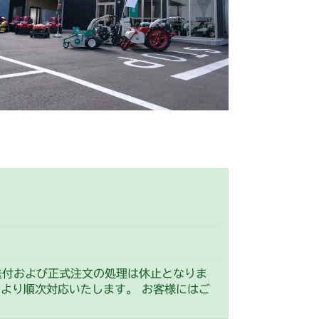
刈刃カバー(標準)
ブレーキ
本体 FIG22 刈刃ブレーキ
刈刃カバー(CE)
G10 ブレーキ
 刈刃ブレーキ
ミッション FIG10 ブレーキ
G6 ブレーキ
ト 2
FIG26 プロペラシャフト
ト 2
FIG28 プロペラシャフト
 刈刃ブレーキ
ミッション FIG10 ブレーキ
 刈刃ブレーキ
ミッション FIG10 ブレーキ
 刈刃ブレーキ
ミッション FIG7 ブレーキ
フロントアクスル(CE)
送付および正式注文の処理は休止となりま
）より順次対応いたします。 お客様にはご
動力伝達(走行)
ミッション FIG6 ブレーキ
 フロントアクスル(前ブレーキ)