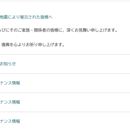
本体 FIG14 
CMX253
本体 FIG38
ミッション FI
本体 FIG14 
CMX1804
地震により被災された皆様へ
本体 FIG46 
本体 FIG36 
らびにそのご家族・関係者の皆様に、深くお見舞い申し上げます。
CMX2202RC
ミッション FI
本体 FIG37 
本体 FIG37 
・復興を心よりお祈り申し上げます。
CMX2202YC
ミッション FI
本体 FIG38 
本体 FIG35 
CMX2202YCV
お知らせ
ミッション FI
本体 FIG49 
本体 FIG22
CMX2206HC
本体 FIG50 刈
ナンス情報
ミッション FI
本体 FIG19
CMX2402HC
ミッション FI
ミッション FI
本体 FIG36 
CMX2404HC/V
ナンス情報
本体 FIG37 
本体 FIG20
CMX2502
ナンス情報
本)
ミッション FI
本体 FIG33 