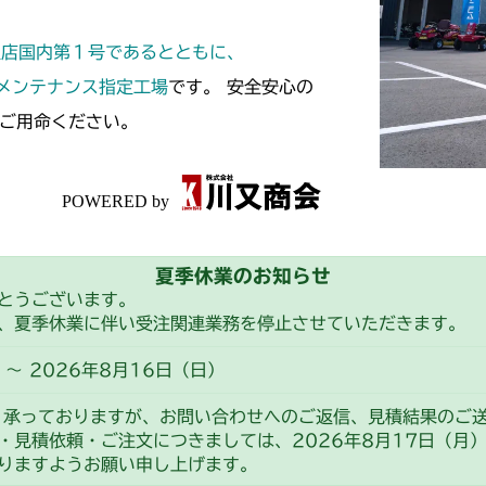
本体 FIG27 
本体 FIG16 
CM211
定店国内第１号であるとともに、
本体 FIG35 
ミッション FI
本体 FIG22
CM220
スメンテナンス指定工場
です。 安全安心の
ミッション FI
ご用命ください。
FIG15 シャフ
CM221
FIG18 シャフ
CM212
本体 FIG23
CM212K
夏季休業のお知らせ
本体 FIG23
CM223
とうございます。
、夏季休業に伴い受注関連業務を停止させていただきます。
本体 FIG21
CM225
～ 2026年8月16日（日）
本体 FIG15 
CM226
り承っておりますが、お問い合わせへのご返信、見積結果のご
・見積依頼・ご注文につきましては、2026年8月17日（月
本体 FIG22 
本体 FIG16
CM250
りますようお願い申し上げます。