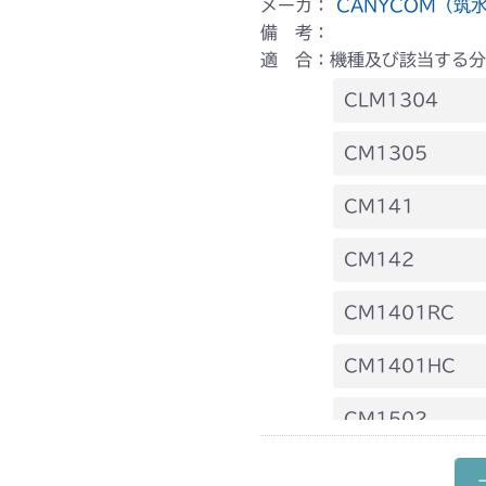
メーカ：
CANYCOM（筑
備 考：
適 合：機種及び該当する分
CLM1304
ミッション FI
CM1305
本体 FIG20 
CM141
ミッション FI
FIG12 動力伝
CM142
FIG25 シャフ
FIG12 動力伝
CM1401RC
FIG25 シャフ
本体 FIG23 
CM1401HC
本体 FIG19 
CM1502
本体 FIG26 
本体 FIG21 
CM1602