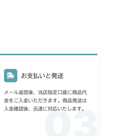
動力伝達(走行)
動力伝達(走行)
本体 FIG25 刈刃カバー
刈刃カバー(標準)
G6 ブレーキ
動力伝達(走行)
ミッション FIG6 ブレーキ
 刈刃カバー(クイックターン)
フロントアクスル(CE)
刈刃カバー(CE)
刈刃カバー
本体 FIG38 刈刃カバー(CE)
フロントアクスル(CE Asia 前ブレーキ)
G6 ブレーキ
G6 ブレーキ
刈刃カバー
走行操作レバー(BDR)
YCS
お支払いと発送
刈刃カバー(CE USA)
走行操作レバー(CHST)
 走行操作レバー
本体 FIG28 刈刃カバー
G6 ブレーキ
刈刃カバー
ミッション FIG6 ブレーキ
メール返信後、当店指定口座に商品代
G6 ブレーキ
刈刃カバー(標準)
V/YCV1
金をご入金いただきます。商品発送は
03
G6 ブレーキ
入金確認後、迅速に対応いたします。
刈刃カバー(標準) ～NO.1732029
CS
刈刃カバー(標準) NO.1732030～
刈刃カバー
本体 FIG22 刈刃ブレーキ
CS
G6 ブレーキ