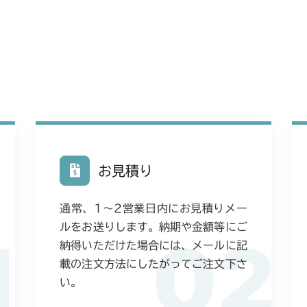
本体 FIG20 
本体 FIG14 
CM252
本体 FIG38 
ミッション FI
本体 FIG14 
CM1803
本体 FIG39
本体 FIG17 
CM2201RC
本体 FIG49 
本体 FIG37 
本体 FIG17 
CM2201YC
ミッション FI
ミッション FI
本体 FIG38 
本体 FIG19 
CM2201YCV/
お見積り
本体 FIG39 
本体 FIG20 
本体 FIG21
CM2203RC
ミッション FI
本体 FIG27 
通常、1〜2営業日内にお見積りメー
ミッション FI
本体 FIG23 
CM2203YC/YC
ルをお送りします。納期や金額等にご
1
02
ミッション FI
納得いただけた場合には、メールに記
本体 FIG25 
CM2205HC/H
載の注文方法にしたがってご注文下さ
本体 FIG26 
本体 FIG20 
い。
CM2403HC/H
ミッション FI