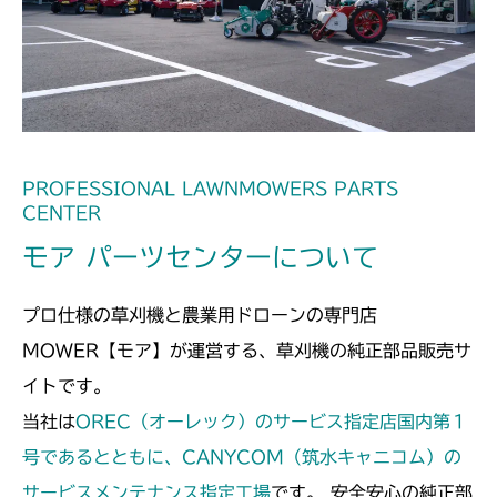
本体 FIG29 刈刃カバー(標準)
CMX224
本体 FIG37 刈刃カバー(CE)
本体 FIG39 刈刃カバー(標準)
CMX227
本体 FIG37 刈刃カバー(標準)
CMX251
本体 FIG38 刈刃カバー(クイックターン)
本体 FIG27 刈刃カバー
CMX1804
PROFESSIONAL LAWNMOWERS PARTS
CENTER
本体 FIG46 刈刃カバー(CE)
本体 FIG36 刈刃カバー
CMX2202RC
モア パーツセンターについて
本体 FIG37 刈刃カバー(CE AU)
本体 FIG37 刈刃カバー
CMX2202YC
プロ仕様の草刈機と農業用ドローンの専門店
本体 FIG38 刈刃カバー(CE USA)
本体 FIG49 刈刃カバー(日本 韓国 Asia)
CMX2202YCV/YCS
MOWER【モア】が運営する、草刈機の純正部品販売サ
イトです。
本体 FIG50 刈刃カバー(CE ISEKI)
本体 FIG30 刈刃カバー
CMX2206HC
当社は
OREC（オーレック）のサービス指定店国内第１
本体 FIG27 刈刃カバー
号であるとともに、CANYCOM（筑水キャニコム）の
CMX2402HC
サービスメンテナンス指定工場
です。 安全安心の純正部