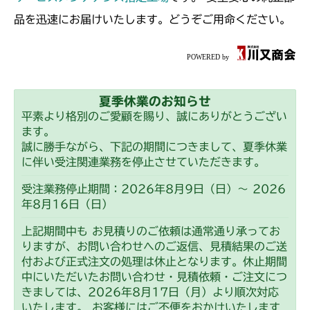
本体 FIG36 刈刃カバー(日本)
CMX2404HC/V/S
品を迅速にお届けいたします。どうぞご用命ください。
本体 FIG37 刈刃カバー(CE AU USA)
本体 FIG28 刈刃カバー(日本)
CMX2502
本体 FIG33 刈刃カバー
CMX2506YC/YCV/YCS
夏季休業のお知らせ
本体 FIG34 刈刃カバー(CE USA)
本体 FIG32 刈刃カバー
平素より格別のご愛顧を賜り、誠にありがとうござい
ます。
誠に勝手ながら、下記の期間につきまして、夏季休業
に伴い受注関連業務を停止させていただきます。
受注業務停止期間：2026年8月9日（日）～ 2026
年8月16日（日）
上記期間中も お見積りのご依頼は通常通り承ってお
りますが、お問い合わせへのご返信、見積結果のご送
付および正式注文の処理は休止となります。休止期間
中にいただいたお問い合わせ・見積依頼・ご注文につ
きましては、2026年8月17日（月）より順次対応
いたします。 お客様にはご不便をおかけいたします