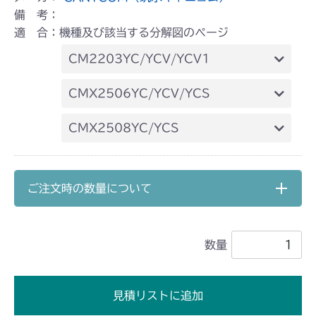
備 考：
適 合：機種及び該当する分解図のページ
CM2203YC/YCV/YCV1
本体 FIG18 走行操作レバー(左ブレーキ
CMX2506YC/YCV/YCS
左HSTレバー)
本体 FIG23 走行操作(NO.1721155
CMX2508YC/YCS
～)
本体 FIG23 走行操作レバー
(NO.1752001～)
ご注文時の数量について
数量
見積リストに追加