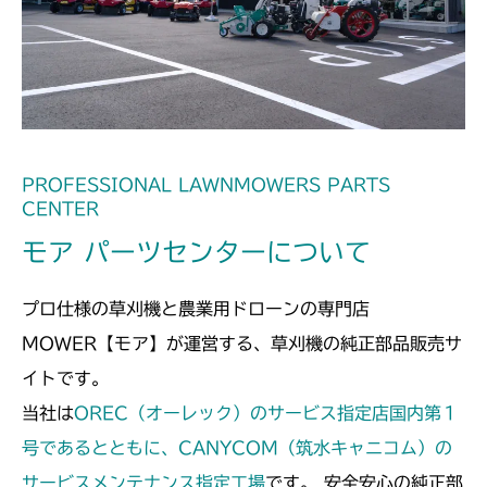
フロントデフ FIG4 ナックル
CMX2508YC/YCS
フロントデフ FIG4 ナックル
PROFESSIONAL LAWNMOWERS PARTS
CENTER
モア パーツセンターについて
プロ仕様の草刈機と農業用ドローンの専門店
MOWER【モア】が運営する、草刈機の純正部品販売サ
イトです。
当社は
OREC（オーレック）のサービス指定店国内第１
号であるとともに、CANYCOM（筑水キャニコム）の
サービスメンテナンス指定工場
です。 安全安心の純正部