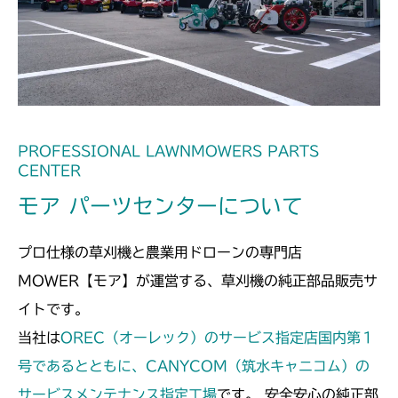
フロントデフ FIG4 ナックル
CMX2508YC/YCS
フロントデフ FIG4 ナックル
PROFESSIONAL LAWNMOWERS PARTS
CENTER
モア パーツセンターについて
プロ仕様の草刈機と農業用ドローンの専門店
MOWER【モア】が運営する、草刈機の純正部品販売サ
イトです。
当社は
OREC（オーレック）のサービス指定店国内第１
号であるとともに、CANYCOM（筑水キャニコム）の
サービスメンテナンス指定工場
です。 安全安心の純正部