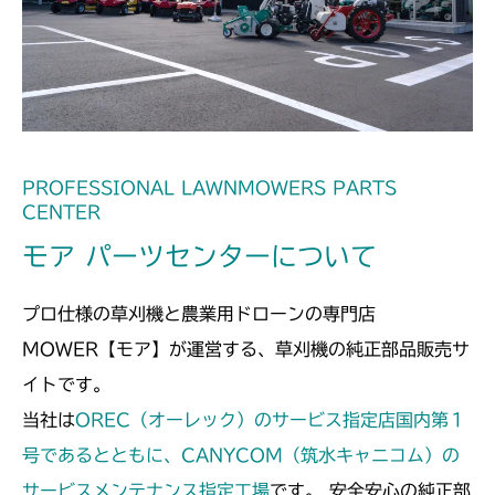
フロントデフ FIG4 ナックル
CMX2508YC/YCS
フロントデフ FIG4 ナックル
PROFESSIONAL LAWNMOWERS PARTS
CENTER
モア パーツセンターについて
プロ仕様の草刈機と農業用ドローンの専門店
MOWER【モア】が運営する、草刈機の純正部品販売サ
イトです。
当社は
OREC（オーレック）のサービス指定店国内第１
号であるとともに、CANYCOM（筑水キャニコム）の
サービスメンテナンス指定工場
です。 安全安心の純正部