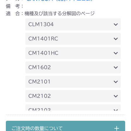
備 考：
適 合：機種及び該当する分解図のページ
CLM1304
ミッション FIG2 入力&HST
CM1401RC
ミッション FIG3 シャフトC
本体 FIG15 ステアリング
CM1401HC
本体 FIG16 ステアリング
CM1602
ミッション FIG7 PTO
ミッション FIG2 入力&HST
CM2101
ミッション FIG3 シャフトC
本体 FIG27 動力伝達 3
CM2102
本体 FIG28 刈刃駆動
本体 FIG17 動力伝達 3
CM2103
フロントデフ FIG1
本体 FIG18 刈刃駆動
本体 FIG18 動力伝達 3
CM2104
ご注文時の数量について
ミッション FIG4 第2軸