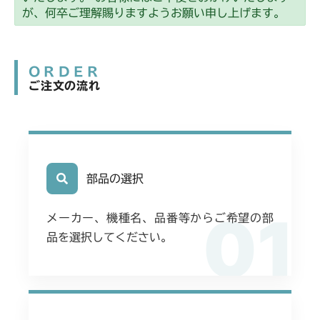
本体 FIG23 ステアリング
CMX2404HC/V/S
が、何卒ご理解賜りますようお願い申し上げます。
フロントデフ FIG4 ナックル
本体 FIG19 ステアリング
CMX2502
ミッション FIG7 PTO
ORDER
本体 FIG21 ステアリング
CMX2504
ご注文の流れ
フロントデフ FIG4 ナックル
フロントデフ FIG4 ナックル
本体 FIG20 ステアリング
CMX2506RC
フロントデフ FIG4 ナックル
フロントデフ FIG4 ナックル
CMX2506YC/YCV/YCS
ミッション FIG7 PTO
部品の選択
CMX2508YC/YCS
フロントデフ FIG4 ナックル
01
本体 FIG18 刈刃ケースAssy(Center)
メーカー、機種名、品番等からご希望の部
品を選択してください。
本体 FIG19 刈刃ケースAssy(Right)
ミッション FIG7 PTO
フロントデフ FIG4 ナックル