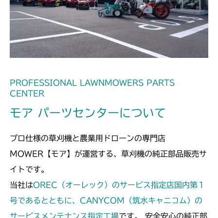
本体 FIG19 ステアリング
CM2205HC/HCS
ミッション FIG7 PTO
本体 FIG11 動力伝達(刈刃)
CM2403HC/HCS
本体 FIG12 ステアリング
本体 FIG16 ステアリング
CM2501
ミッション FIG7 PTO
本体 FIG17 ステアリング
CM2503
PROFESSIONAL LAWNMOWERS PARTS
CENTER
本体 FIG19 ステアリング
CMX1402RC
モア パーツセンターについて
本体 FIG16 ステアリング
CMX1402HC
プロ仕様の草刈機と農業用ドローンの専門店
フロントデフ FIG4 ナックル
本体 FIG17 ステアリング
CMX186
MOWER【モア】が運営する、草刈機の純正部品販売サ
イトです。
本体 FIG18 ステアリングASSY
本体 FIG18 ステアリング
CMX222
当社は
OREC（オーレック）のサービス指定店国内第１
ミッション FIG7 PTO
フロントデフ FIG4 ナックル
ミッション FIG2 第1軸
号であるとともに、CANYCOM（筑水キャニコム）の
CMX224
フロントデフ FIG4 ナックル
サービスメンテナンス指定工場
です。 安全安心の純正部