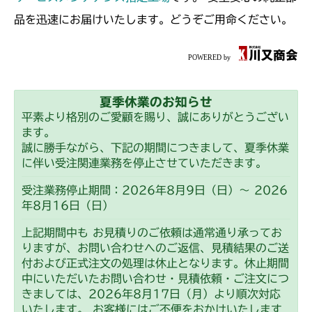
フロントデフ FIG4 ナックル
CMX227
品を迅速にお届けいたします。どうぞご用命ください。
本体 FIG22 ステアリング
CMX251
フロントデフ FIG4 ナックル
本体 FIG18 ステアリング
CMX253
夏季休業のお知らせ
フロントデフ FIG4 ナックル
本体 FIG20 ステアリング
CMX1804
平素より格別のご愛顧を賜り、誠にありがとうござい
ます。
フロントデフ FIG4 ナックル
本体 FIG22 ステアリング
CMX2202RC
誠に勝手ながら、下記の期間につきまして、夏季休業
に伴い受注関連業務を停止させていただきます。
フロントデフ FIG4 ナックル
本体 FIG23 ステアリング
CMX2202YC
受注業務停止期間：2026年8月9日（日）～ 2026
年8月16日（日）
フロントデフ FIG4 ナックル
本体 FIG30 ステアリング(Asia)
CMX2202YCV/YCS
上記期間中も お見積りのご依頼は通常通り承ってお
本体 FIG31 ステアリング
本体 FIG20 ステアリング
りますが、お問い合わせへのご返信、見積結果のご送
CMX2206HC
付および正式注文の処理は休止となります。休止期間
フロントデフ FIG4 ナックル
ミッション FIG7 PTO
中にいただいたお問い合わせ・見積依頼・ご注文につ
本体 FIG17 ステアリング
CMX2402HC
きましては、2026年8月17日（月）より順次対応
フロントデフ FIG4 ナックル
ミッション FIG7 PTO
いたします。 お客様にはご不便をおかけいたします