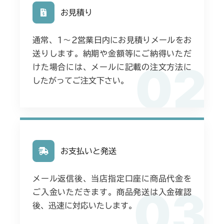
お見積り
フロントデフ FIG4 ナックル
ミッション FIG1 ケース
CMX1804
通常、1〜2営業日内にお見積りメールをお
フロントデフ FIG4 ナックル
ミッション FIG1 ケース
CMX2202RC
送りします。納期や金額等にご納得いただ
02
けた場合には、メールに記載の注文方法に
フロントデフ FIG4 ナックル
ミッション FIG1 ケース
CMX2202YC
したがってご注文下さい。
フロントデフ FIG4 ナックル
ミッション FIG1 ケース
CMX2202YCV/YCS
フロントデフ FIG4 ナックル
ミッション FIG1 ケース
CMX2206HC
フロントデフ FIG4 ナックル
ミッション FIG1 ケース
CMX2402HC
お支払いと発送
ミッション FIG1 ケース
CMX2404HC/V/S
メール返信後、当店指定口座に商品代金を
03
フロントデフ FIG4 ナックル
ご入金いただきます。商品発送は入金確認
ミッション FIG1 ケース
CMX2502
後、迅速に対応いたします。
フロントデフ FIG4 ナックル
ミッション FIG1 ケース
CMX2504