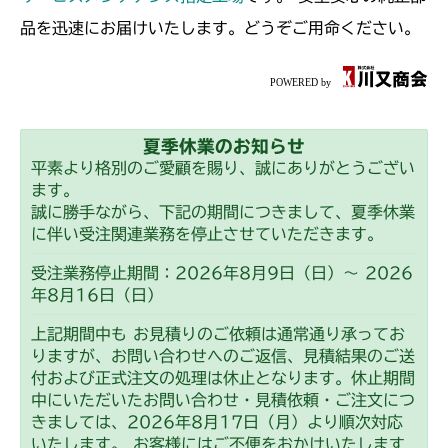
ミッション FIG1 ケース
CM250
品を迅速にお届けいたします。どうぞご用命ください。
ミッション FIG1 ケース
CM252
ミッション FIG1 ケース
CM1803
夏季休業のお知らせ
ミッション FIG1 ケース
CM2201RC
平素より格別のご愛顧を賜り、誠にありがとうござい
ます。
ミッション FIG1 ケース
CM2201YC
誠に勝手ながら、下記の期間につきまして、夏季休業
に伴い受注関連業務を停止させていただきます。
ミッション FIG1 ケース
CM2201YCV/YCS
受注業務停止期間：2026年8月9日（日）～ 2026
年8月16日（日）
ミッション FIG1 ケース
CM2203RC
上記期間中も お見積りのご依頼は通常通り承ってお
ミッション FIG1 ケース
りますが、お問い合わせへのご返信、見積結果のご送
CM2203YC/YCV/YCV1
付および正式注文の処理は休止となります。休止期間
中にいただいたお問い合わせ・見積依頼・ご注文につ
ミッション FIG1 ケース
CM2205HC/HCS
きましては、2026年8月17日（月）より順次対応
いたします。 お客様にはご不便をおかけいたします