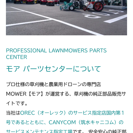
ミッション FIG1 ケース
CM185
ミッション FIG1 ケース
CM210
ミッション FIG1 ケーシング
CM211
ミッション FIG1 ケーシング
CM220
PROFESSIONAL LAWNMOWERS PARTS
CENTER
FIG13 ケーシング
CM221
モア パーツセンターについて
FIG16 ケーシング
CM212
プロ仕様の草刈機と農業用ドローンの専門店
ミッション FIG1 ケーシング
CM212K
MOWER【モア】が運営する、草刈機の純正部品販売サ
イトです。
ミッション FIG1 ケーシング
CM225
当社は
OREC（オーレック）のサービス指定店国内第１
ミッション FIG1 ケース
号であるとともに、CANYCOM（筑水キャニコム）の
CM226
サービスメンテナンス指定工場
です。 安全安心の純正部