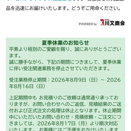
ミッション FIG2 第2軸
CMX2202YC
品を迅速にお届けいたします。どうぞご用命ください。
ミッション FIG2 第2軸
CMX2202YCV/YCS
ミッション FIG2 第2軸
CMX2206HC
夏季休業のお知らせ
ミッション FIG2 第2軸
CMX2402HC
平素より格別のご愛顧を賜り、誠にありがとうござい
ます。
ミッション FIG2 第2軸
CMX2404HC/V/S
誠に勝手ながら、下記の期間につきまして、夏季休業
に伴い受注関連業務を停止させていただきます。
ミッション FIG2 第2軸
CMX2502
受注業務停止期間：2026年8月9日（日）～ 2026
年8月16日（日）
ミッション FIG2 第2軸
CMX2504
上記期間中も お見積りのご依頼は通常通り承ってお
ミッション FIG2 第2軸
りますが、お問い合わせへのご返信、見積結果のご送
CMX2506RC
付および正式注文の処理は休止となります。休止期間
中にいただいたお問い合わせ・見積依頼・ご注文につ
ミッション FIG2 第2軸
CMX2506YC/YCV/YCS
きましては、2026年8月17日（月）より順次対応
いたします。 お客様にはご不便をおかけいたします