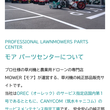
ミッション FIG2 第2軸
CMX1402RC
ミッション FIG2 第2軸
CMX1402HC
ミッション FIG2 第2軸
CMX186
ミッション FIG2 第2軸
CMX224
PROFESSIONAL LAWNMOWERS PARTS
CENTER
ミッション FIG2 第2軸
CMX227
モア パーツセンターについて
ミッション FIG2 第2軸
CMX251
プロ仕様の草刈機と農業用ドローンの専門店
ミッション FIG2 第2軸
CMX253
MOWER【モア】が運営する、草刈機の純正部品販売サ
イトです。
ミッション FIG2 第2軸
CMX1804
当社は
OREC（オーレック）のサービス指定店国内第１
ミッション FIG2 第2軸
号であるとともに、CANYCOM（筑水キャニコム）の
CMX2202RC
サービスメンテナンス指定工場
です。 安全安心の純正部