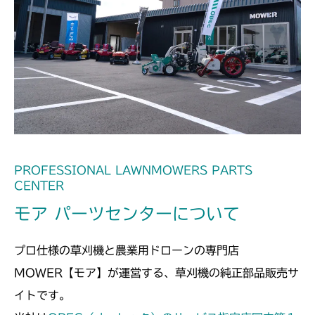
本体 FIG26 刈刃
CMX1402HC
本体 FIG29 刈刃
CMX186
本体 FIG30 刈刃
CMX222
本体 FIG34 刈刃
CMX224
本体 FIG41 刈刃
CMX227
PROFESSIONAL LAWNMOWERS PARTS
本体 FIG39 刈刃
CENTER
CMX251
モア パーツセンターについて
本体 FIG28 刈刃
CMX1804
プロ仕様の草刈機と農業用ドローンの専門店
本体 FIG38 刈刃
CMX2202RC
MOWER【モア】が運営する、草刈機の純正部品販売サ
本体 FIG39 刈刃
CMX2202YC
イトです。