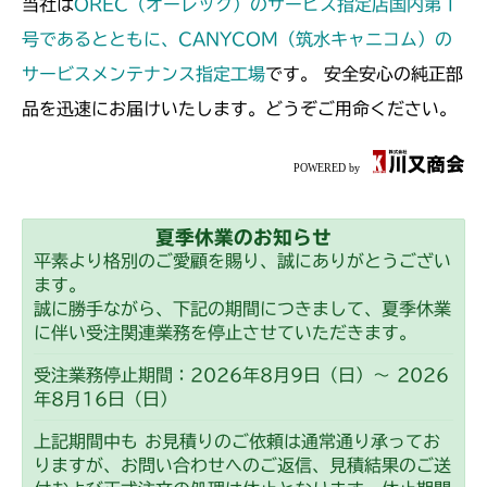
当社は
OREC（オーレック）のサービス指定店国内第１
本体 FIG51 刈刃
CMX2202YCV/YCS
号であるとともに、CANYCOM（筑水キャニコム）の
本体 FIG31 刈刃
CMX2206HC
サービスメンテナンス指定工場
です。 安全安心の純正部
品を迅速にお届けいたします。どうぞご用命ください。
本体 FIG28 刈刃
CMX2402HC
本体 FIG38 刈刃
CMX2404HC/V/S
本体 FIG29 刈刃
CMX2502
夏季休業のお知らせ
平素より格別のご愛顧を賜り、誠にありがとうござい
本体 FIG35 刈刃
CMX2506RC
ます。
誠に勝手ながら、下記の期間につきまして、夏季休業
本体 FIG28 刈刃
に伴い受注関連業務を停止させていただきます。
CMX2506YC/YCV/YCS
受注業務停止期間：2026年8月9日（日）～ 2026
本体 FIG33 刈刃
年8月16日（日）
上記期間中も お見積りのご依頼は通常通り承ってお
りますが、お問い合わせへのご返信、見積結果のご送