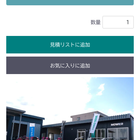
本体 FIG28 刈刃カバー
CMX222
数量
本体 FIG33 刈刃カバー
CMX224
本体 FIG39 刈刃カバー(標準)
CMX2202YC
見積リストに追加
本体 FIG40 刈刃カバー(クイックターン)
本体 FIG49 刈刃カバー(日本 韓国 Asia)
CMX2202YCV/YCS
お気に入りに追加
本体 FIG50 刈刃カバー(CE ISEKI)
本体 FIG30 刈刃カバー
CMX2206HC
本体 FIG27 刈刃カバー
CMX2402HC
本体 FIG36 刈刃カバー(日本)
CMX2404HC/V/S
本体 FIG37 刈刃カバー(CE AU USA)
本体 FIG28 刈刃カバー(日本)
CMX2506YC/YCV/YCS
本体 FIG32 刈刃カバー