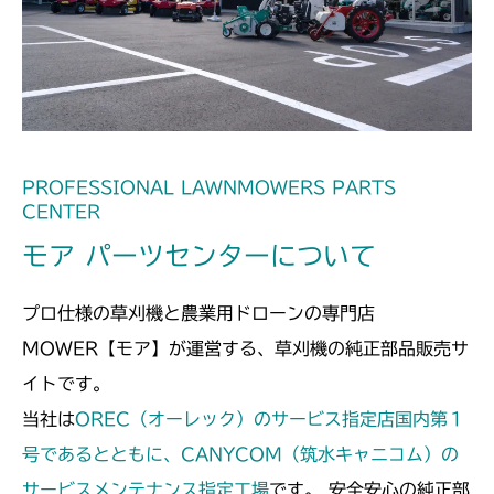
本体 FIG36 刈刃カバー(日本)
CMX2404HC/V/S
本体 FIG37 刈刃カバー(CE AU USA)
本体 FIG28 刈刃カバー(日本)
CMX2506YC/YCV/YCS
本体 FIG32 刈刃カバー
PROFESSIONAL LAWNMOWERS PARTS
CENTER
モア パーツセンターについて
プロ仕様の草刈機と農業用ドローンの専門店
MOWER【モア】が運営する、草刈機の純正部品販売サ
イトです。
当社は
OREC（オーレック）のサービス指定店国内第１
号であるとともに、CANYCOM（筑水キャニコム）の
サービスメンテナンス指定工場
です。 安全安心の純正部