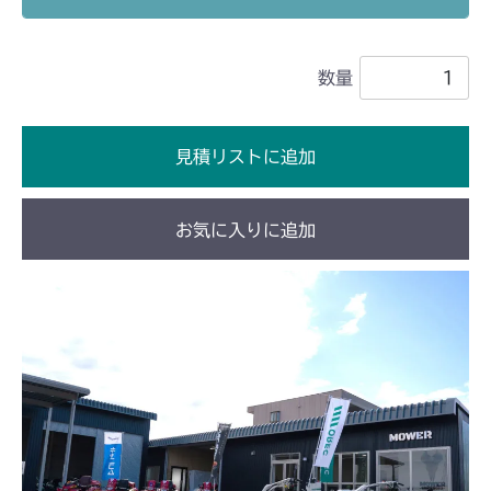
本体 FIG27 刈刃カバー
CM2201YCV/YCS
数量
本体 FIG28 刈刃カバー
CM2203YC/YCV/YCV1
本体 FIG26 刈刃カバー(標準)
CM2403HC/HCS
見積リストに追加
NO.1732030～
本体 FIG25 刈刃カバー
CMX1402HC
お気に入りに追加
本体 FIG28 刈刃カバー
CMX222
本体 FIG33 刈刃カバー
CMX2202YC
本体 FIG49 刈刃カバー(日本 韓国 Asia)
CMX2202YCV/YCS
本体 FIG50 刈刃カバー(CE ISEKI)
本体 FIG30 刈刃カバー
CMX2206HC
本体 FIG27 刈刃カバー
CMX2402HC