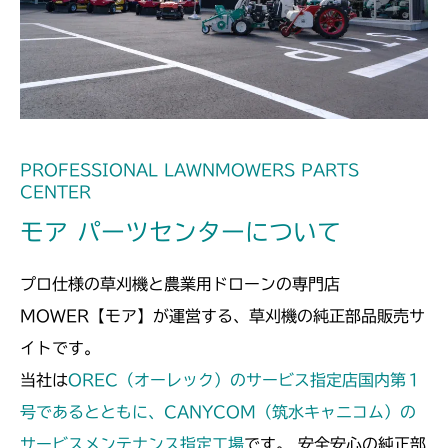
本体 FIG37 刈刃カバー(CE AU USA)
本体 FIG28 刈刃カバー(日本)
CMX2502
本体 FIG33 刈刃カバー
CMX2506YC/YCV/YCS
本体 FIG34 刈刃カバー(CE USA)
本体 FIG32 刈刃カバー
PROFESSIONAL LAWNMOWERS PARTS
CENTER
モア パーツセンターについて
プロ仕様の草刈機と農業用ドローンの専門店
MOWER【モア】が運営する、草刈機の純正部品販売サ
イトです。
当社は
OREC（オーレック）のサービス指定店国内第１
号であるとともに、CANYCOM（筑水キャニコム）の
サービスメンテナンス指定工場
です。 安全安心の純正部