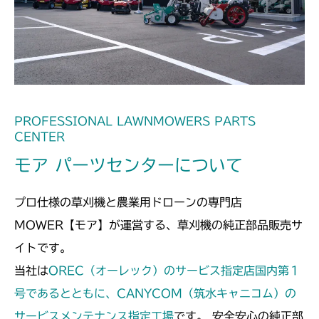
本体 FIG31 ステアリングAssy
本体 FIG18 ステアリング
CMX2506YC/YCV/YCS
本体 FIG20 ステアリング
CMX2508YC/YCS
本体 FIG21 ステアリングASSY
本体 FIG21 ステアリング
PROFESSIONAL LAWNMOWERS PARTS
CENTER
モア パーツセンターについて
プロ仕様の草刈機と農業用ドローンの専門店
MOWER【モア】が運営する、草刈機の純正部品販売サ
イトです。
当社は
OREC（オーレック）のサービス指定店国内第１
号であるとともに、CANYCOM（筑水キャニコム）の
サービスメンテナンス指定工場
です。 安全安心の純正部