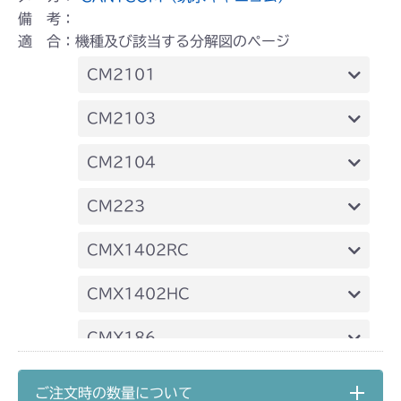
備 考：
適 合：機種及び該当する分解図のページ
CM2101
本体 FIG27 動力伝達 3
CM2103
本体 FIG18 動力伝達 3
CM2104
本体 FIG16 動力伝達 3
CM223
本体 FIG23 ステアリング
CMX1402RC
本体 FIG15 AWD駆動
CMX1402HC
本体 FIG16 駆動
CMX186
本体 FIG17 AWD駆動
CMX222
ご注文時の数量について