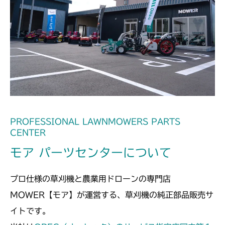
本体 FIG22 AWD駆動
CMX2404HC/V/S
本体 FIG18 AWD駆動
CMX2502
本体 FIG20 AWD駆動
CMX2504
本体 FIG19 AWD駆動
CMX2506RC
本体 FIG17 AWD駆動
CMX2506YC/YCV/YCS
PROFESSIONAL LAWNMOWERS PARTS
本体 FIG19 AWD駆動
CENTER
CMX2508YC/YCS
モア パーツセンターについて
本体 FIG20 AWD駆動
プロ仕様の草刈機と農業用ドローンの専門店
MOWER【モア】が運営する、草刈機の純正部品販売サ
イトです。