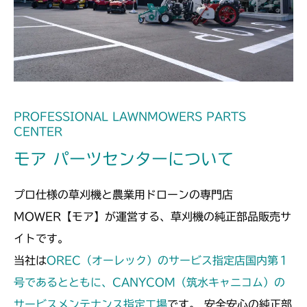
フロントデフ FIG4 ナックル
CMX2508YC/YCS
フロントデフ FIG4 ナックル
PROFESSIONAL LAWNMOWERS PARTS
CENTER
モア パーツセンターについて
プロ仕様の草刈機と農業用ドローンの専門店
MOWER【モア】が運営する、草刈機の純正部品販売サ
イトです。
当社は
OREC（オーレック）のサービス指定店国内第１
号であるとともに、CANYCOM（筑水キャニコム）の
サービスメンテナンス指定工場
です。 安全安心の純正部