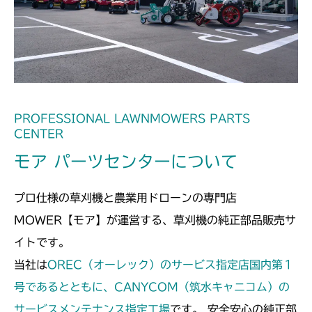
フロントデフ FIG4 ナックル
CMX2508YC/YCS
フロントデフ FIG4 ナックル
PROFESSIONAL LAWNMOWERS PARTS
CENTER
モア パーツセンターについて
プロ仕様の草刈機と農業用ドローンの専門店
MOWER【モア】が運営する、草刈機の純正部品販売サ
イトです。
当社は
OREC（オーレック）のサービス指定店国内第１
号であるとともに、CANYCOM（筑水キャニコム）の
サービスメンテナンス指定工場
です。 安全安心の純正部