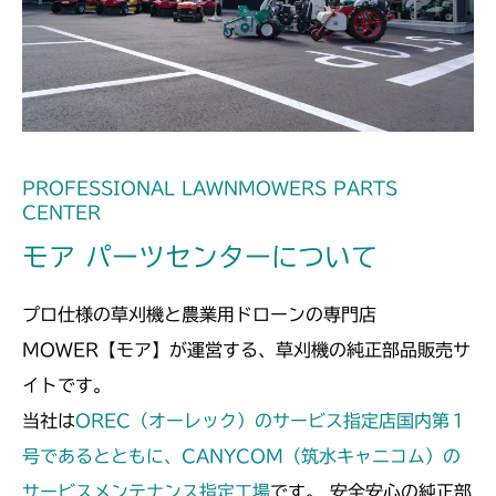
フロントデフ FIG4 ナックル
CMX2506YC/YCV/YCS
フロントデフ FIG4 ナックル
CMX2508YC/YCS
フロントデフ FIG4 ナックル
PROFESSIONAL LAWNMOWERS PARTS
CENTER
モア パーツセンターについて
プロ仕様の草刈機と農業用ドローンの専門店
MOWER【モア】が運営する、草刈機の純正部品販売サ
イトです。
当社は
OREC（オーレック）のサービス指定店国内第１
号であるとともに、CANYCOM（筑水キャニコム）の
サービスメンテナンス指定工場
です。 安全安心の純正部