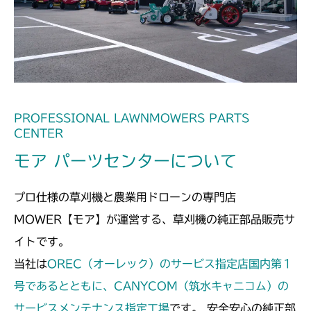
フロントデフ FIG4 ナックル
CMX2508YC/YCS
フロントデフ FIG4 ナックル
PROFESSIONAL LAWNMOWERS PARTS
CENTER
モア パーツセンターについて
プロ仕様の草刈機と農業用ドローンの専門店
MOWER【モア】が運営する、草刈機の純正部品販売サ
イトです。
当社は
OREC（オーレック）のサービス指定店国内第１
号であるとともに、CANYCOM（筑水キャニコム）の
サービスメンテナンス指定工場
です。 安全安心の純正部