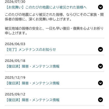
2026/07/30
【お見舞い】このたびの地震により被災された皆様へ
このたびの地震により被災された皆様、ならびにそのご家族・関
係者の皆様に、深くお見舞い申し上げます。
被災地域の皆様の安全と、一日も早い復旧・復興を心よりお祈り
申し上げます。
2026/06/03
【完了】メンテナンスのお知らせ
2026/05/18
【復旧済】障害・メンテナンス情報
2025/12/19
【復旧済】障害・メンテナンス情報
2025/09/12
【復旧済】障害・メンテナンス情報