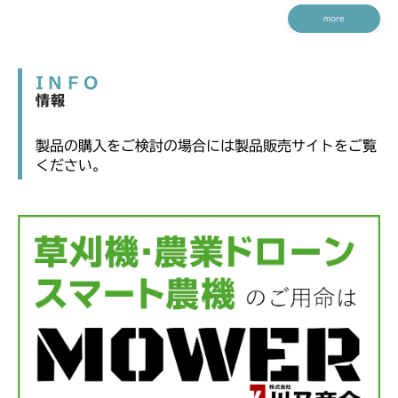
more
INFO
情報
製品の購入をご検討の場合には製品販売サイトをご覧
ください。