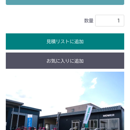
本体 FIG26 ブレーキ(左)
本体 FIG20 副変速レバー
CM223
本体 FIG27 ブレーキ(右)
本体 FIG21 ブレーキ(左足)
数量
本体 FIG27 ブレーキ
CM225
本体 FIG28 デフロック
本体 FIG22 デフロック
本体 FIG31 刈刃カバー
本体 FIG31 副変速レバー
CM226
本体 FIG31 刈高レバー(標準)
見積リストに追加
本体 FIG32 ブレーキ(左)
本体 FIG28 副変速レバー
CM250
本体 FIG32 刈高レバー(HST右操作)
本体 FIG33 ブレーキ(CE)
お気に入りに追加
本体 FIG29 ブレーキ(左足)
本体 FIG19 副変速レバー
本体 FIG33 刈刃カバー
CM252
本体 FIG34 ブレーキ(右)
本体 FIG30 ブレーキ(左足 前ブレーキ)
本体 FIG20 ブレーキ(左)
本体 FIG21 副変速レバー
CM1803
本体 FIG35 デフロック
本体 FIG31 ブレーキ(右足)
本体 FIG21 デフロックレバー
本体 FIG22 ブレーキ(左)
本体 FIG28 副変速レバー
CM2201RC
本体 FIG38 刈高レバー(標準)
本体 FIG32 デフロック
本体 FIG23 デフロックレバー
本体 FIG29 ブレーキ(左)
本体 FIG28 副変速レバー
本体 FIG39 刈高レバー(右操作)
CM2201YC
本体 FIG43 ブレーキ(左 ロング)
本体 FIG30 ブレーキ(左 ロング CE)
本体 FIG29 ブレーキ(左)
本体 FIG40 刈刃カバー
本体 FIG21 副変速レバー
CM2201YCV/YCS
本体 FIG31 デフロック