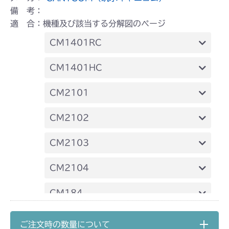
備 考：
適 合：機種及び該当する分解図のページ
CM1401RC
本体 FIG17 副変速レバー
CM1401HC
本体 FIG18 ブレーキ(左)
本体 FIG20 副変速レバー
CM2101
本体 FIG19 デフロック
本体 FIG21 ブレーキ
本体 FIG43 刈刃カバー(ゴムイタ)
CM2102
本体 FIG22 デフロック
本体 FIG44 刈刃カバー(チェーン)
本体 FIG28 刈刃カバー
CM2103
本体 FIG31 刈刃カバー
CM2104
本体 FIG27 刈刃カバー
CM184
本体 FIG25 副変速レバー
CM185
ご注文時の数量について