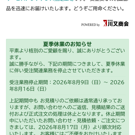
本体 FIG22 ブレーキ(左)
本体 FIG28 ブレーキ
CMX224
品を迅速にお届けいたします。どうぞご用命ください。
本体 FIG24 AWD切替
本体 FIG23 デフロック
本体 FIG33 刈刃カバー
本体 FIG29 副変速レバー
CMX227
本体 FIG24 4WD切替
本体 FIG30 ブレーキ(左)
本体 FIG27 副変速レバー
CMX251
本体 FIG31 ブレーキ(右)
夏季休業のお知らせ
本体 FIG28 ブレーキ(左)
本体 FIG20 副変速レバー
CMX253
平素より格別のご愛顧を賜り、誠にありがとうござい
本体 FIG32 デフロック
ます。
本体 FIG29 ブレーキ(右)
本体 FIG21 ブレーキ(左)
本体 FIG22 副変速レバー
CMX1804
誠に勝手ながら、下記の期間につきまして、夏季休業
本体 FIG33 4WD切替
本体 FIG30 デフロック
に伴い受注関連業務を停止させていただきます。
本体 FIG22 デフロックレバー
本体 FIG23 ブレーキ(左)
本体 FIG26 副変速レバー
CMX2202RC
本体 FIG37 刈高レバー(標準)
本体 FIG31 4WD切替
受注業務停止期間：2026年8月9日（日）～ 2026
本体 FIG23 4WD切替
本体 FIG24 デフロックレバー
年8月16日（日）
本体 FIG27 ブレーキ(左)
本体 FIG27 副変速レバー
本体 FIG38 刈高レバー(HST右操作)
CMX2202YC
本体 FIG42 ブレーキ(左 ロング)
本体 FIG25 4WD切替
上記期間中も お見積りのご依頼は通常通り承ってお
本体 FIG28 ブレーキ(左 ロング CE)
本体 FIG28 ブレーキ(左)
本体 FIG39 刈刃カバー(標準)
本体 FIG36 副変速レバー
りますが、お問い合わせへのご返信、見積結果のご送
CMX2202YCV/YCS
付および正式注文の処理は休止となります。休止期間
本体 FIG29 ブレーキ(左 AU)
本体 FIG29 ブレーキ(左 ロング)
本体 FIG40 刈刃カバー(クイックターン)
本体 FIG37 ブレーキ(左)
中にいただいたお問い合わせ・見積依頼・ご注文につ
本体 FIG23 副変速レバー
CMX2206HC
本体 FIG30 デフロック
きましては、2026年8月17日（月）より順次対応
本体 FIG30 デフロック
本体 FIG38 ブレーキ(左 ロング)
本体 FIG24 ブレーキ
いたします。 お客様にはご不便をおかけいたします