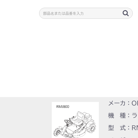
メーカ：O
機 種：ラ
型 式：R