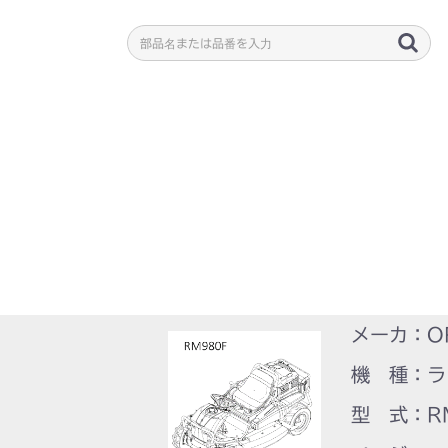
メーカ：O
機 種：ラ
型 式：R