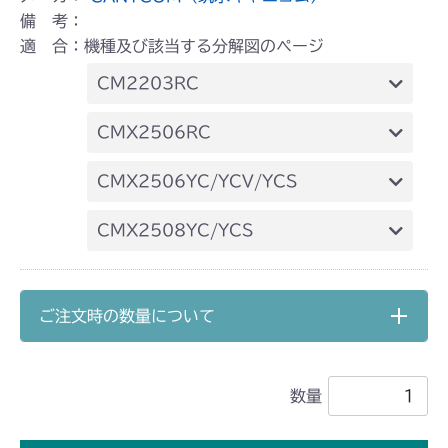
備 考：
適 合：機種及び該当する分解図のページ
CM2203RC
本体 FIG16 走行操作レバー(左ブレーキ
CMX2506RC
左HSTレバー)
本体 FIG19 走行操作レバー(左ブレーキ
CMX2506YC/YCV/YCS
左HSTレバー)
本体 FIG22 走行操作(～
CMX2508YC/YCS
NO.1721154)
本体 FIG22 走行操作レバー(～
NO.1750032)
ご注文時の数量について
数量