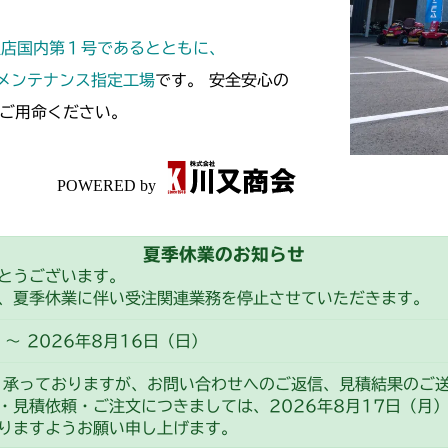
本体 FIG23
CMX2404HC/V
定店国内第１号であるとともに、
本体 FIG19
CMX2502
スメンテナンス指定工場
です。 安全安心の
ご用命ください。
本体 FIG21
CMX2504
本体 FIG20
CMX2506RC
本体 FIG18
CMX2506YC/Y
夏季休業のお知らせ
本体 FIG20
CMX2508YC/
とうございます。
、夏季休業に伴い受注関連業務を停止させていただきます。
本体 FIG21
～ 2026年8月16日（日）
り承っておりますが、お問い合わせへのご返信、見積結果のご
・見積依頼・ご注文につきましては、2026年8月17日（月
りますようお願い申し上げます。