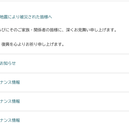
ミッション FIG
CMX224
ミッション FI
CMX227
地震により被災された皆様へ
ミッション FI
らびにそのご家族・関係者の皆様に、深くお見舞い申し上げます。
CMX251
ミッション FI
・復興を心よりお祈り申し上げます。
CMX253
ミッション FI
CMX1804
お知らせ
ミッション FI
CMX2202RC
ナンス情報
ミッション FI
CMX2202YC
ミッション FI
CMX2202YCV
ナンス情報
ミッション FI
CMX2206HC
ナンス情報
本体 FIG13 