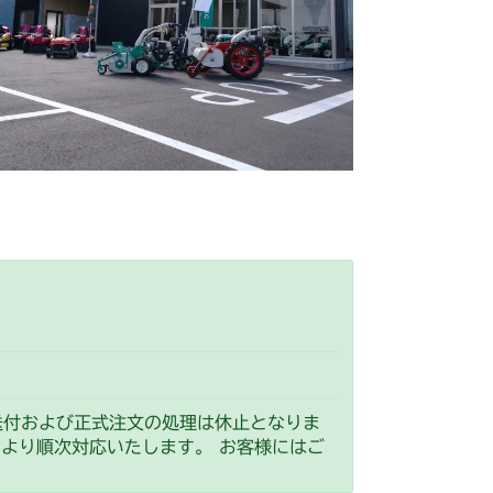
前車軸
本体 FIG13 動力伝達
 前車軸(ターフタイヤ)
 フロントアクスル
ミッション FIG9 刈刃軸
 フロントアクスル(標準)
G9 刈刃軸
車軸
本体 FIG12 動力伝達
車軸
本体 FIG12 動力伝達
(標準タイヤ)
軸(ターフタイヤ)
前車軸
本体 FIG13 動力伝達
送付および正式注文の処理は休止となりま
）より順次対応いたします。 お客様にはご
 前車軸(ターフタイヤ)
前車軸
本体 FIG13 動力伝達