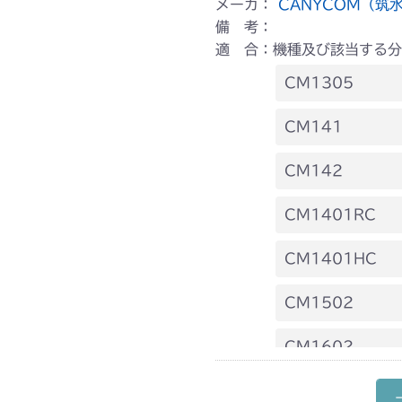
メーカ：
CANYCOM（筑
備 考：
適 合：機種及び該当する分
CM1305
本体 FIG12 
CM141
本体 FIG13 
FIG9 前車軸
CM142
本体 FIG16 
FIG9 前車軸
CM1401RC
本体 FIG9 
CM1401HC
本体 FIG10
CM1502
ミッション FI
本体 FIG14 
CM1602
本体 FIG7 前
CM1603