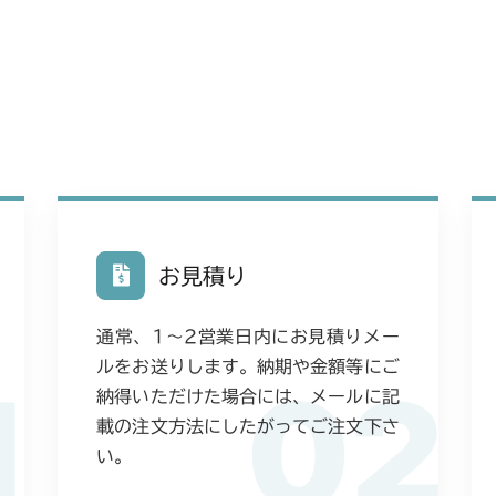
本体 FIG13 
CM225
本体 FIG14
本体 FIG14
CM226
本体 FIG15 
本体 FIG15
CM250
本体 FIG16
本体 FIG16
本体 FIG11
CM252
ミッション FI
本体 FIG45
本体 FIG11
CM1803
ミッション FI
お見積り
本体 FIG16
CM2201RC
通常、1〜2営業日内にお見積りメー
本体 FIG17 
本体 FIG16
CM2201YC
ルをお送りします。納期や金額等にご
1
02
ミッション FI
本体 FIG17 
納得いただけた場合には、メールに記
本体 FIG11
CM2201YCV/
載の注文方法にしたがってご注文下さ
本体 FIG42
ミッション FI
本体 FIG10
い。
CM2203RC
ミッション FI