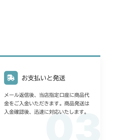
フロントアクスル(AG)
 フロントアクスル(ターフ)
 フロントアクスル(日本)
フロントアクスル(CE)
 フロントアクスル(標準)
 フロントアクスル(ターフ)
 フロントアクスル(前ブレーキ)
 フロントアクスル
ミッション FIG9 刈刃軸
G9 刈刃軸
 フロントアクスル(ターフ)
 フロントアクスル
ミッション FIG9 刈刃軸
G9 刈刃軸
お支払いと発送
 フロントアクスル
メール返信後、当店指定口座に商品代
フロントアクスル(CE)
 フロントアクスル(標準)
金をご入金いただきます。商品発送は
03
G9 刈刃軸
フロントアクスル(CE Asia 前ブレーキ)
入金確認後、迅速に対応いたします。
 フロントアクスル(標準)
YCS
 フロントアクスル(ターフ)
G9 刈刃軸
 フロントアクセル(AG タイヤ)
G9 刈刃軸