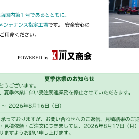
本体 FIG10 
CM184
定店国内第１号であるとともに、
本体 FIG24
本体 FIG13
CM185
スメンテナンス指定工場
です。 安全安心の
ご用命ください。
本体 FIG11
CM210
ミッション FI
本体 FIG9 前
CM211
本体 FIG9 前
CM220
夏季休業のお知らせ
FIG19 前車軸
CM221
とうございます。
、夏季休業に伴い受注関連業務を停止させていただきます。
FIG20 前車
FIG22 前車軸
CM212
～ 2026年8月16日（日）
本体 FIG10 
CM212K
り承っておりますが、お問い合わせへのご返信、見積結果のご
・見積依頼・ご注文につきましては、2026年8月17日（月
本体 FIG24
本体 FIG10 
CM223
りますようお願い申し上げます。