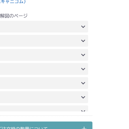
水キャニコム）
解図のページ
前車軸(～NO.9080100)
前車軸(NO.9080101～)
動力伝達
フロントアクスル
ミッション FIG9 刈刃軸
 フロントアクセル
G10 刈刃軸
前車軸
本体 FIG17 動力伝達
車軸
本体 FIG9 動力伝達