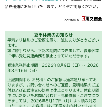
ミッション FIG6 デフ
CM223
品を迅速にお届けいたします。どうぞご用命ください。
ミッション FIG5 デフ
CM225
ミッション FIG5 デフ
CM226
夏季休業のお知らせ
ミッション FIG5 デフ
CM250
平素より格別のご愛顧を賜り、誠にありがとうござい
ます。
ミッション FIG5 デフ
CM252
誠に勝手ながら、下記の期間につきまして、夏季休業
に伴い受注関連業務を停止させていただきます。
ミッション FIG5 デフ
CM1803
受注業務停止期間：2026年8月9日（日）～ 2026
年8月16日（日）
ミッション FIG5 デフ
CM2201RC
上記期間中も お見積りのご依頼は通常通り承ってお
ミッション FIG5 デフ
りますが、お問い合わせへのご返信、見積結果のご送
CM2201YC
付および正式注文の処理は休止となります。休止期間
中にいただいたお問い合わせ・見積依頼・ご注文につ
ミッション FIG5 デフ
CM2201YCV/YCS
きましては、2026年8月17日（月）より順次対応
いたします。 お客様にはご不便をおかけいたします