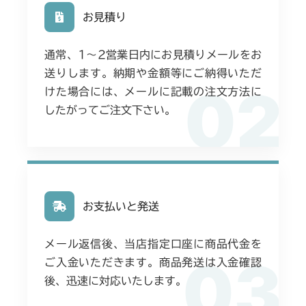
お見積り
ミッション FIG5 デフ
CMX224
通常、1〜2営業日内にお見積りメールをお
ミッション FIG5 デフ
CMX227
送りします。納期や金額等にご納得いただ
02
けた場合には、メールに記載の注文方法に
ミッション FIG5 デフ
CMX251
したがってご注文下さい。
ミッション FIG5 デフ
CMX253
ミッション FIG5 デフ
CMX1804
ミッション FIG5 デフ
CMX2202RC
お支払いと発送
ミッション FIG5 デフ
CMX2202YC
メール返信後、当店指定口座に商品代金を
03
ご入金いただきます。商品発送は入金確認
ミッション FIG5 デフ
CMX2202YCV/YCS
後、迅速に対応いたします。
ミッション FIG5 デフ
CMX2206HC