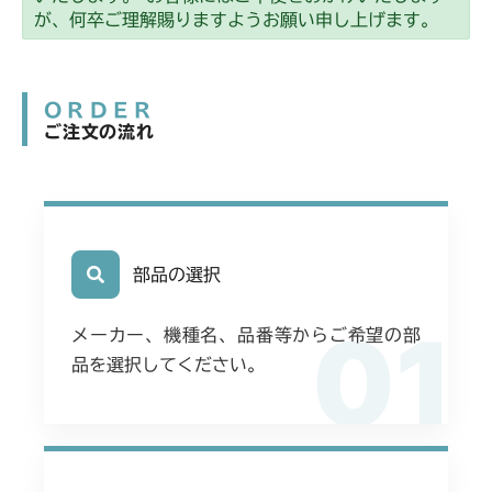
ミッション FIG5 デフ
CM2203RC
が、何卒ご理解賜りますようお願い申し上げます。
ミッション FIG5 デフ
CM2203YC/YCV/YCV1
ORDER
ミッション FIG5 デフ
CM2205HC/HCS
ご注文の流れ
ミッション FIG1 デフ
CM2403HC/HCS
ミッション FIG5 デフ
CM2501
ミッション FIG5 デフ
部品の選択
CM2503
01
ミッション FIG5 デフ
CMX1402RC
メーカー、機種名、品番等からご希望の部
品を選択してください。
ミッション FIG5 デフ
CMX1402HC
ミッション FIG5 デフ
CMX186
ミッション FIG5 デフ
CMX222