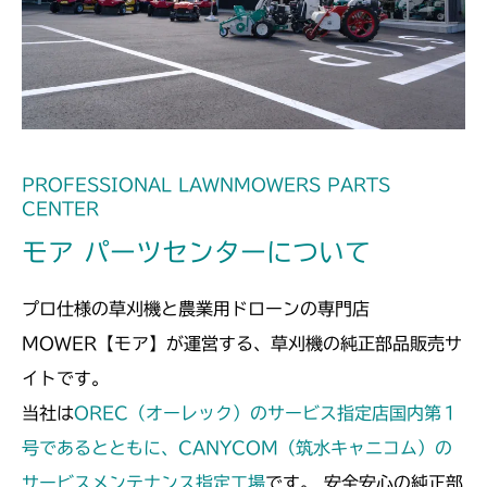
ミッション FIG6 デフ
CM182
ミッション FIG6 デフ
CM184
ミッション FIG5 デフ
CM185
ミッション FIG5 デフ
CM210
PROFESSIONAL LAWNMOWERS PARTS
CENTER
ミッション FIG6 デフ
CM211
モア パーツセンターについて
ミッション FIG6 デフ
CM220
プロ仕様の草刈機と農業用ドローンの専門店
FIG17 デフ
CM221
MOWER【モア】が運営する、草刈機の純正部品販売サ
イトです。
FIG20 デフ
CM212
当社は
OREC（オーレック）のサービス指定店国内第１
ミッション FIG6 デフ
号であるとともに、CANYCOM（筑水キャニコム）の
CM212K
サービスメンテナンス指定工場
です。 安全安心の純正部