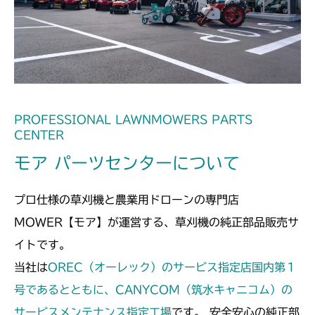
ミッション FIG4 アクスル
CMX2202YCV/YCS
ミッション FIG4 アクスル
CMX2206HC
ミッション FIG4 アクスル
CMX2402HC
ミッション FIG4 アクスル
CMX2404HC/V/S
PROFESSIONAL LAWNMOWERS PARTS
CENTER
ミッション FIG4 アクスル
CMX2502
モア パーツセンターについて
ミッション FIG4 アクスル
CMX2504
プロ仕様の草刈機と農業用ドローンの専門店
ミッション FIG4 アクスル
CMX2506RC
MOWER【モア】が運営する、草刈機の純正部品販売サ
イトです。
ミッション FIG4 アクスル
CMX2506YC/YCV/YCS
当社は
OREC（オーレック）のサービス指定店国内第１
ミッション FIG4 アクスル
号であるとともに、CANYCOM（筑水キャニコム）の
CMX2508YC/YCS
サービスメンテナンス指定工場
です。 安全安心の純正部