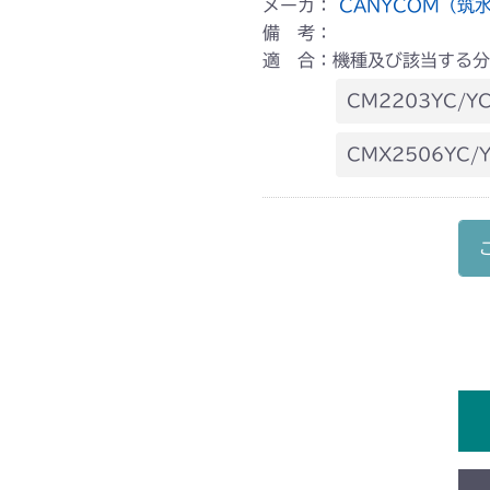
メーカ：
CANYCOM（筑
備 考：
適 合：機種及び該当する分
CM2203YC/YC
本体 FIG26 
CMX2506YC/Y
本体 FIG32 