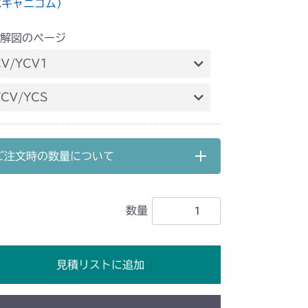
水キャニコム）
解図のページ
V/YCV1
刈刃カバー(標準) NO.1732030～
CV/YCS
刈刃カバー
ご注文時の数量について
数量
見積リストに追加