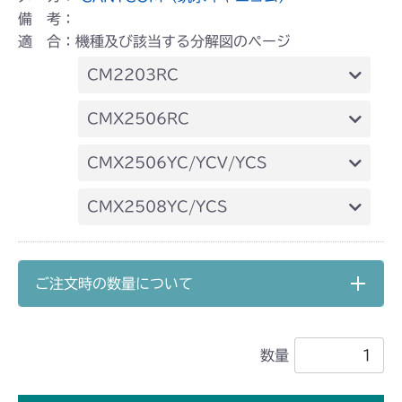
備 考：
適 合：機種及び該当する分解図のページ
CM2203RC
本体 FIG16 走行操作レバー(左ブレーキ
CMX2506RC
左HSTレバー)
本体 FIG19 走行操作レバー(左ブレーキ
CMX2506YC/YCV/YCS
左HSTレバー)
本体 FIG22 走行操作(～
CMX2508YC/YCS
NO.1721154)
本体 FIG22 走行操作レバー(～
NO.1750032)
ご注文時の数量について
数量