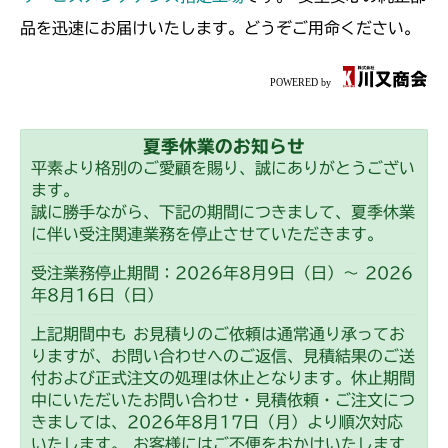
本体 FIG31 ステアリング
本体 FIG20 ステアリング
CMX2402HC
品を迅速にお届けいたします。どうぞご用命ください。
本体 FIG23 ステアリング
CMX2404HC/V/S
本体 FIG19 ステアリング
CMX2502
夏季休業のお知らせ
本体 FIG21 ステアリング
CMX2504
平素より格別のご愛顧を賜り、誠にありがとうござい
ます。
本体 FIG20 ステアリング
誠に勝手ながら、下記の期間につきまして、夏季休業
に伴い受注関連業務を停止させていただきます。
受注業務停止期間：2026年8月9日（日）～ 2026
年8月16日（日）
上記期間中も お見積りのご依頼は通常通り承ってお
りますが、お問い合わせへのご返信、見積結果のご送
付および正式注文の処理は休止となります。休止期間
中にいただいたお問い合わせ・見積依頼・ご注文につ
きましては、2026年8月17日（月）より順次対応
いたします。 お客様にはご不便をおかけいたします