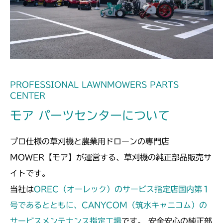
本体 FIG17 ステアリング
CMX186
本体 FIG18 ステアリングASSY
本体 FIG18 ステアリング
CMX224
本体 FIG23 ステアリング
CMX227
本体 FIG22 ステアリング
CMX251
PROFESSIONAL LAWNMOWERS PARTS
CENTER
本体 FIG18 ステアリング
CMX253
モア パーツセンターについて
本体 FIG20 ステアリング
CMX1804
プロ仕様の草刈機と農業用ドローンの専門店
本体 FIG22 ステアリング
CMX2202RC
MOWER【モア】が運営する、草刈機の純正部品販売サ
イトです。
本体 FIG23 ステアリング
CMX2202YC
当社は
OREC（オーレック）のサービス指定店国内第１
本体 FIG30 ステアリング(Asia)
号であるとともに、CANYCOM（筑水キャニコム）の
CMX2202YCV/YCS
サービスメンテナンス指定工場
です。 安全安心の純正部