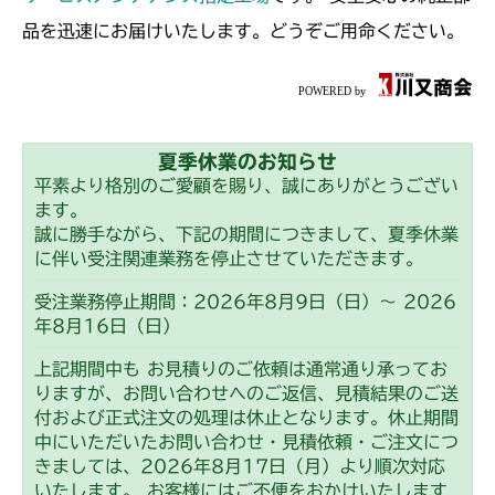
本体 FIG16 動力伝達(走行)
CMX2402HC
品を迅速にお届けいたします。どうぞご用命ください。
本体 FIG19 動力伝達(走行)
CMX2404HC/V/S
本体 FIG15 動力伝達(走行)
CMX2502
夏季休業のお知らせ
本体 FIG17 動力伝達(走行)
CMX2504
平素より格別のご愛顧を賜り、誠にありがとうござい
ます。
本体 FIG14 動力伝達(走行)
誠に勝手ながら、下記の期間につきまして、夏季休業
に伴い受注関連業務を停止させていただきます。
受注業務停止期間：2026年8月9日（日）～ 2026
年8月16日（日）
上記期間中も お見積りのご依頼は通常通り承ってお
りますが、お問い合わせへのご返信、見積結果のご送
付および正式注文の処理は休止となります。休止期間
中にいただいたお問い合わせ・見積依頼・ご注文につ
きましては、2026年8月17日（月）より順次対応
いたします。 お客様にはご不便をおかけいたします