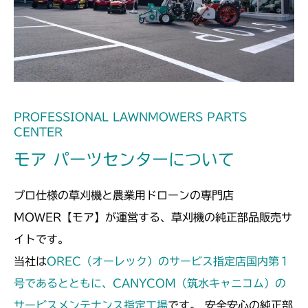
本体 FIG13 動力伝達(235A)
CMX186
本体 FIG14 動力伝達(走行)
CMX224
本体 FIG19 動力伝達(走行)
CMX227
本体 FIG18 動力伝達(走行)
CMX251
PROFESSIONAL LAWNMOWERS PARTS
CENTER
本体 FIG14 動力伝達(走行)
CMX253
モア パーツセンターについて
本体 FIG14 動力伝達(走行)
CMX1804
プロ仕様の草刈機と農業用ドローンの専門店
本体 FIG18 動力伝達(走行)
CMX2202RC
MOWER【モア】が運営する、草刈機の純正部品販売サ
イトです。
本体 FIG19 動力伝達(走行)
CMX2202YC
当社は
OREC（オーレック）のサービス指定店国内第１
本体 FIG26 動力伝達(走行)
号であるとともに、CANYCOM（筑水キャニコム）の
CMX2202YCV/YCS
サービスメンテナンス指定工場
です。 安全安心の純正部