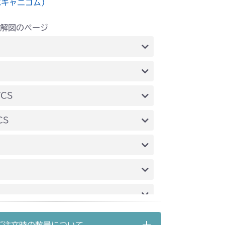
水キャニコム）
解図のページ
前輪(AG 標準)
輪(AG CE Asia 前ブレーキ)
前輪(AG 標準)
YCS
前輪(AG タイヤ)
CS
前輪(AG)
前輪(AG)
前輪タイヤ
前輪(AG)