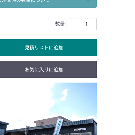
ご注文時の数量について
前輪(AG)
/YCS
数量
前輪(AGタイヤ)
前輪
見積リストに追加
前輪(AG 日本 USA)
/S
前輪(AG)
お気に入りに追加
前輪(AG)
前輪タイヤ
前輪(AG)
CV/YCS
前輪
YCS