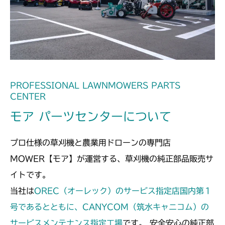
本体 FIG10 リアカバー
CMX2202YC
本体 FIG10 リアカバー
CMX2202YCV/YCS
本体 FIG7 リアカバー
CMX2402HC
本体 FIG8 リアカバー
CMX2404HC/V/S
PROFESSIONAL LAWNMOWERS PARTS
CENTER
本体 FIG8 リアカバー
CMX2502
モア パーツセンターについて
本体 FIG9 リアカバー
CMX2504
プロ仕様の草刈機と農業用ドローンの専門店
本体 FIG7 リアカバー
MOWER【モア】が運営する、草刈機の純正部品販売サ
イトです。
当社は
OREC（オーレック）のサービス指定店国内第１
号であるとともに、CANYCOM（筑水キャニコム）の
サービスメンテナンス指定工場
です。 安全安心の純正部