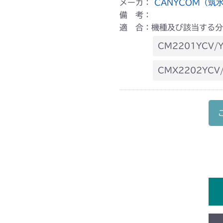
メーカ：
CANYCOM（筑
備 考：
適 合：機種及び該当する分
CM2201YCV/
本体 FIG4 燃
CMX2202YCV
本体 FIG4 燃