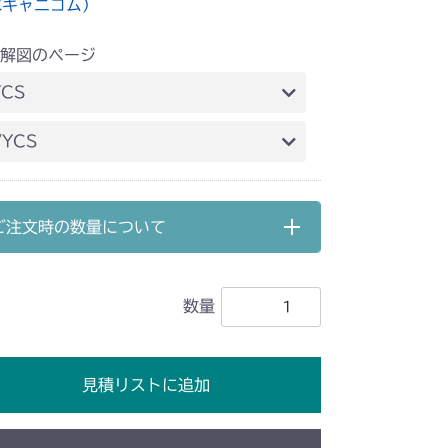
水キャニコム）
解図のページ
YCS
料タンク
/YCS
料タンク
ご注文時の数量について
数量
見積リストに追加