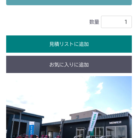
本体 FIG22 シート
CM2503
数量
本体 FIG24 シート
CMX1402RC
本体 FIG25 刈刃リンク
本体 FIG22 シート
CMX1402HC
見積リストに追加
本体 FIG25 シート
CMX1804
お気に入りに追加
本体 FIG32 シート
CMX2202RC
本体 FIG33 シート(High CE USA)
本体 FIG32 シート
CMX2202YC
本体 FIG33 シート(High USA)
本体 FIG41 シート(Asia)
CMX2202YCV/YCS
本体 FIG42 シート(日本)
本体 FIG27 シート
CMX2402HC
本体 FIG43 シート(韓国)
本体 FIG31 シート
CMX2404HC/V/S
本体 FIG44 シート(CE)