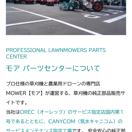
本体 FIG32 シート(High CE AU
本体 FIG25 シート
CMX2502
USA)
本体 FIG29 シート
CMX2504
本体 FIG30 シート(High CE USA)
本体 FIG26 シート
CMX2508YC/YCS
本体 FIG27 刈刃リンク
本体 FIG28 シート
PROFESSIONAL LAWNMOWERS PARTS
CENTER
モア パーツセンターについて
プロ仕様の草刈機と農業用ドローンの専門店
MOWER【モア】が運営する、草刈機の純正部品販売サ
イトです。
当社は
OREC（オーレック）のサービス指定店国内第１
号であるとともに、CANYCOM（筑水キャニコム）の
サービスメンテナンス指定工場
です。 安全安心の純正部