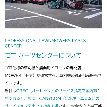
本体 FIG32 シート(High CE AU
本体 FIG25 シート
CMX2502
USA)
本体 FIG29 シート
CMX2504
本体 FIG30 シート(High CE USA)
本体 FIG26 シート
PROFESSIONAL LAWNMOWERS PARTS
CENTER
モア パーツセンターについて
プロ仕様の草刈機と農業用ドローンの専門店
MOWER【モア】が運営する、草刈機の純正部品販売サ
イトです。
当社は
OREC（オーレック）のサービス指定店国内第１
号であるとともに、CANYCOM（筑水キャニコム）の
サービスメンテナンス指定工場
です。 安全安心の純正部