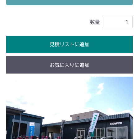
本体 FIG22 シート
CM2503
数量
本体 FIG24 シート
CMX1402RC
本体 FIG22 シート
CMX1402HC
見積リストに追加
本体 FIG25 シート
CMX1804
お気に入りに追加
本体 FIG32 シート
CMX2202RC
本体 FIG33 シート(High CE USA)
本体 FIG32 シート
CMX2202YC
本体 FIG33 シート(High USA)
本体 FIG41 シート(Asia)
CMX2202YCV/YCS
本体 FIG42 シート(日本)
本体 FIG27 シート
CMX2402HC
本体 FIG43 シート(韓国)
本体 FIG31 シート
CMX2404HC/V/S
本体 FIG44 シート(CE)