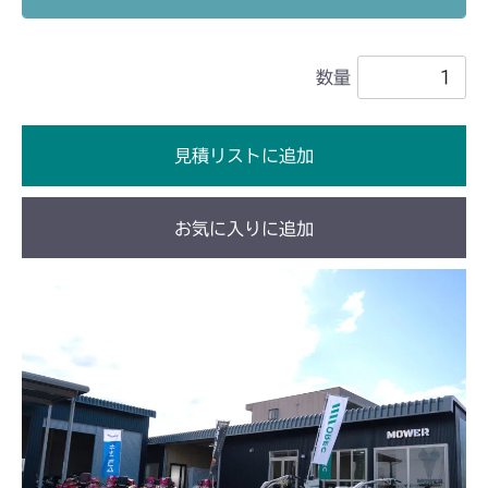
本体 FIG22 シート
CM2503
数量
本体 FIG24 シート
CMX1402RC
本体 FIG25 刈刃リンク
本体 FIG22 シート
CMX1402HC
見積リストに追加
本体 FIG25 シート
CMX1804
お気に入りに追加
本体 FIG32 シート
CMX2202RC
本体 FIG33 シート(High CE USA)
本体 FIG32 シート
CMX2202YC
本体 FIG33 シート(High USA)
本体 FIG41 シート(Asia)
CMX2202YCV/YCS
本体 FIG42 シート(日本)
本体 FIG27 シート
CMX2402HC
本体 FIG43 シート(韓国)
本体 FIG31 シート
CMX2404HC/V/S
本体 FIG44 シート(CE)