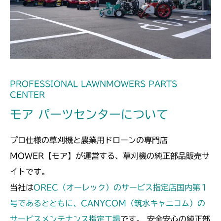
本体 FIG32 シート(High CE AU
本体 FIG25 シート
CMX2502
USA)
本体 FIG29 シート
CMX2504
本体 FIG30 シート(High CE USA)
本体 FIG26 シート
CMX2508YC/YCS
本体 FIG27 刈刃リンク
本体 FIG28 シート
PROFESSIONAL LAWNMOWERS PARTS
CENTER
モア パーツセンターについて
プロ仕様の草刈機と農業用ドローンの専門店
MOWER【モア】が運営する、草刈機の純正部品販売サ
イトです。
当社は
OREC（オーレック）のサービス指定店国内第１
号であるとともに、CANYCOM（筑水キャニコム）の
サービスメンテナンス指定工場
です。 安全安心の純正部