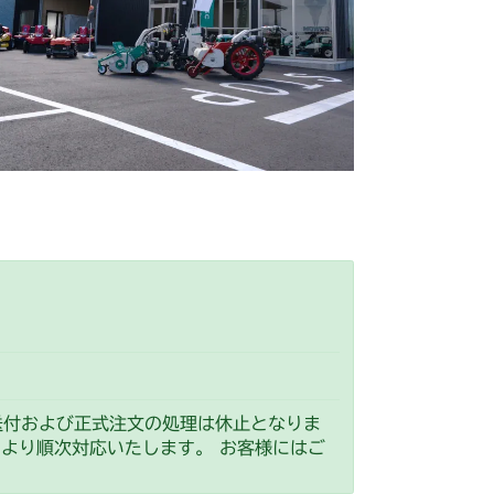
ート(High CE AU USA)
シート
シート
ート(High CE USA)
シート
本体 FIG27 刈刃リンク
YCS
シート
送付および正式注文の処理は休止となりま
）より順次対応いたします。 お客様にはご