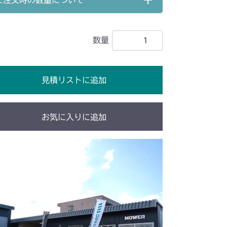
ご注文時の数量について
シート
数量
シート
本体 FIG25 刈刃リンク
シート
見積リストに追加
シート
シート
お気に入りに追加
ート(High CE USA)
シート
本体 FIG33 シート(High USA)
ート(Asia)
本体 FIG42 シート(日本)
/YCS
シート(韓国)
本体 FIG44 シート(CE)
シート
シート
/S