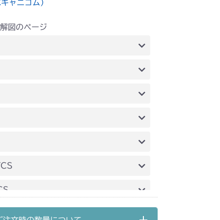
水キャニコム）
解図のページ
シート
シート
シート
本体 FIG33 シート(High CE)
シート
ート(High) CE USA
シート
YCS
シート
CS
シート