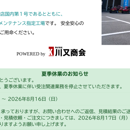
本体 FIG32 シ
本体 FIG25 
CMX2502
定店国内第１号であるとともに、
本体 FIG29 
CMX2504
スメンテナンス指定工場
です。 安全安心の
ご用命ください。
本体 FIG30 シ
本体 FIG26 
CMX2508YC/
本体 FIG28 
夏季休業のお知らせ
とうございます。
、夏季休業に伴い受注関連業務を停止させていただきます。
～ 2026年8月16日（日）
り承っておりますが、お問い合わせへのご返信、見積結果のご
・見積依頼・ご注文につきましては、2026年8月17日（月
りますようお願い申し上げます。