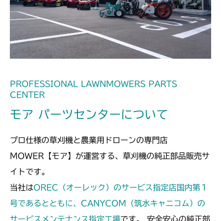
本体 FIG23 ステアリング
CM250
本体 FIG17 ステアリング
CM252
本体 FIG19 ステアリング
CMX186
本体 FIG18 ステアリング
CMX222
PROFESSIONAL LAWNMOWERS PARTS
CENTER
本体 FIG24 ステアリング
CMX224
モア パーツセンターについて
本体 FIG23 ステアリング
CMX227
プロ仕様の草刈機と農業用ドローンの専門店
本体 FIG22 ステアリング
CMX251
MOWER【モア】が運営する、草刈機の純正部品販売サ
イトです。
本体 FIG18 ステアリング
CMX253
当社は
OREC（オーレック）のサービス指定店国内第１
本体 FIG20 ステアリング
号であるとともに、CANYCOM（筑水キャニコム）の
サービスメンテナンス指定工場
です。 安全安心の純正部