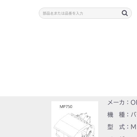
メーカ：O
機 種：バ
型 式：M