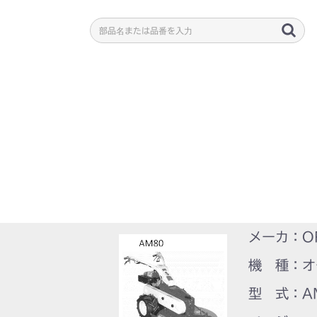
メーカ：O
機 種：オ
型 式：A