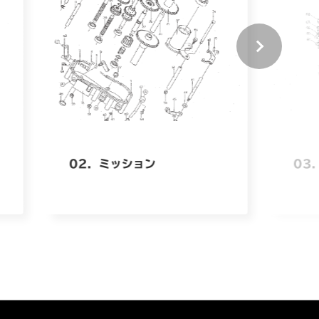
02．ミッション
03